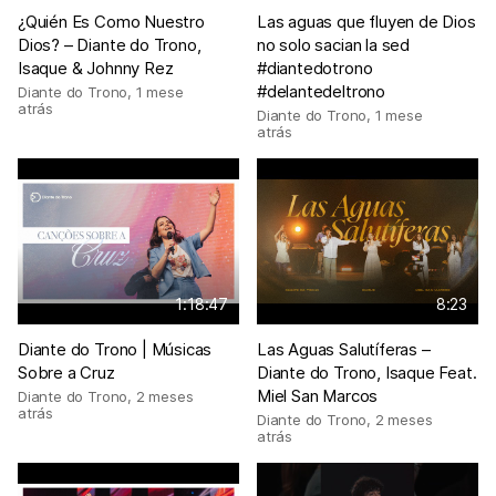
¿Quién Es Como Nuestro
Las aguas que fluyen de Dios
Dios? – Diante do Trono,
no solo sacian la sed
Isaque & Johnny Rez
#diantedotrono
#delantedeltrono
Diante do Trono
,
1 mese
atrás
Diante do Trono
,
1 mese
atrás
1:18:47
8:23
Diante do Trono | Músicas
Las Aguas Salutíferas –
Sobre a Cruz
Diante do Trono, Isaque Feat.
Miel San Marcos
Diante do Trono
,
2 meses
atrás
Diante do Trono
,
2 meses
atrás