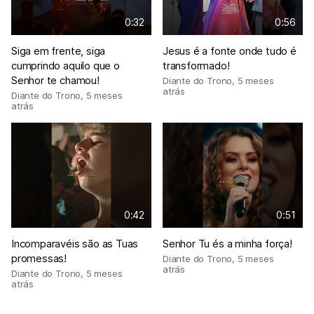
0:32
0:56
Siga em frente, siga
Jesus é a fonte onde tudo é
cumprindo aquilo que o
transformado!
Senhor te chamou!
Diante do Trono
,
5 meses
atrás
Diante do Trono
,
5 meses
atrás
0:42
0:51
Incomparavéis são as Tuas
Senhor Tu és a minha força!
promessas!
Diante do Trono
,
5 meses
atrás
Diante do Trono
,
5 meses
atrás