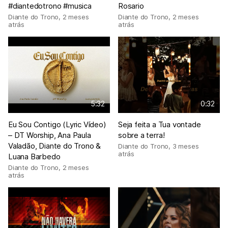
#diantedotrono #musica
Rosario
Diante do Trono
,
2 meses
Diante do Trono
,
2 meses
atrás
atrás
5:32
0:32
Eu Sou Contigo (Lyric Vídeo)
Seja feita a Tua vontade
– DT Worship, Ana Paula
sobre a terra!
Valadão, Diante do Trono &
Diante do Trono
,
3 meses
atrás
Luana Barbedo
Diante do Trono
,
2 meses
atrás