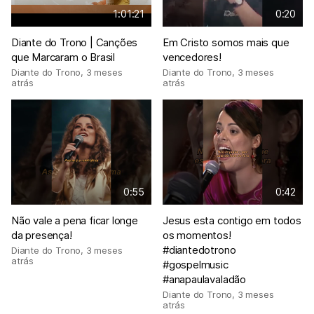
1:01:21
0:20
Diante do Trono | Canções
Em Cristo somos mais que
que Marcaram o Brasil
vencedores!
Diante do Trono
,
3 meses
Diante do Trono
,
3 meses
atrás
atrás
0:55
0:42
Não vale a pena ficar longe
Jesus esta contigo em todos
da presença!
os momentos!
#diantedotrono
Diante do Trono
,
3 meses
atrás
#gospelmusic
#anapaulavaladão
Diante do Trono
,
3 meses
atrás