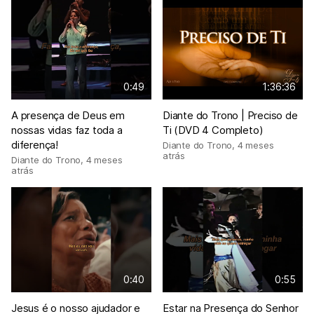
0:49
1:36:36
A presença de Deus em
Diante do Trono | Preciso de
nossas vidas faz toda a
Ti (DVD 4 Completo)
diferença!
Diante do Trono
,
4 meses
atrás
Diante do Trono
,
4 meses
atrás
0:40
0:55
Jesus é o nosso ajudador e
Estar na Presença do Senhor