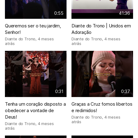
0:55
41:36
Queremos ser o teu jardim,
Diante do Trono | Unidos em
Senhor!
Adoração
Diante do Trono
,
4 meses
Diante do Trono
,
4 meses
atrás
atrás
0:31
0:37
Tenha um coração disposto a
Graças a Cruz fomos libertos
obedecer a vontade de
e redimidos!
Deus!
Diante do Trono
,
4 meses
atrás
Diante do Trono
,
4 meses
atrás