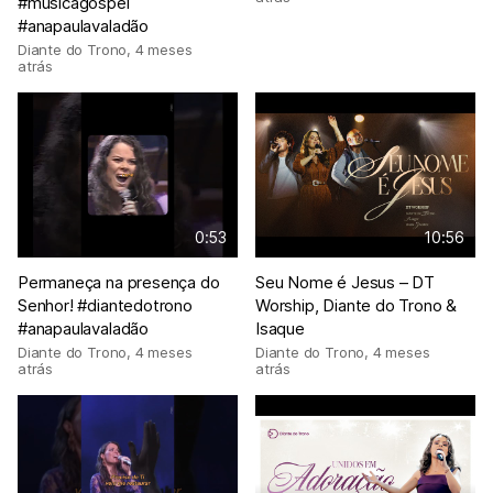
#musicagospel
#anapaulavaladão
Diante do Trono
,
4 meses
atrás
0:53
10:56
Permaneça na presença do
Seu Nome é Jesus – DT
Senhor! #diantedotrono
Worship, Diante do Trono &
#anapaulavaladão
Isaque
Diante do Trono
,
4 meses
Diante do Trono
,
4 meses
atrás
atrás