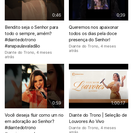
0:46
0:39
Bendito seja o Senhor para
Queremos nos apaixonar
todo o sempre, amém?
todos os dias pela doce
#diantedotrono
presença do Senhor!
#anapaulavaladão
Diante do Trono
,
4 meses
atrás
Diante do Trono
,
4 meses
atrás
0:59
1:00:17
Você deseja fluir como um rio
Diante do Trono | Seleção de
em adoração ao Senhor?
Louvores Ao Vivo
#diantedotrono
Diante do Trono
,
4 meses
atrás