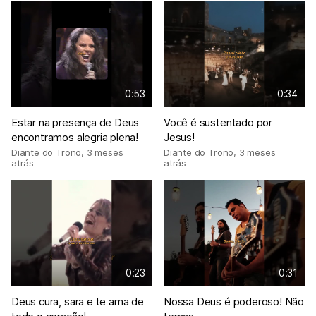
0:53
0:34
Estar na presença de Deus
Você é sustentado por
encontramos alegria plena!
Jesus!
Diante do Trono
,
3 meses
Diante do Trono
,
3 meses
atrás
atrás
0:23
0:31
Deus cura, sara e te ama de
Nossa Deus é poderoso! Não