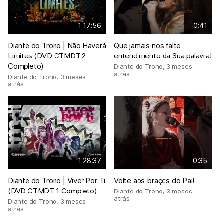
1:17:56
0:41
Diante do Trono | Não Haverá
Que jamais nos falte
Limites (DVD CTMDT 2
entendimento da Sua palavra!
Completo)
Diante do Trono
,
3 meses
atrás
Diante do Trono
,
3 meses
atrás
1:28:37
0:35
Diante do Trono | Viver Por Ti
Volte aos braços do Pai!
(DVD CTMDT 1 Completo)
Diante do Trono
,
3 meses
atrás
Diante do Trono
,
3 meses
atrás