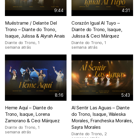
9:44
4:31
Muéstrame / Delante Del
Corazón Igual Al Tuyo –
Trono – Diante do Trono,
Diante do Trono, Isaque,
Isaque, Julissa & Alyrah Anais
Julissa & Ceci Márquez
Diante do Trono
,
1
Diante do Trono
,
1
semana atrás
semana atrás
8:16
5:43
Heme Aquí – Diante do
Al Sentir Las Aguas – Diante
Trono, Isaque, Lorena
do Trono, Isaque, Waleska
Zamorano & Ceci Márquez
Morales, Francheska Morales,
Sayra Morales
Diante do Trono
,
1
semana atrás
Diante do Trono
,
2