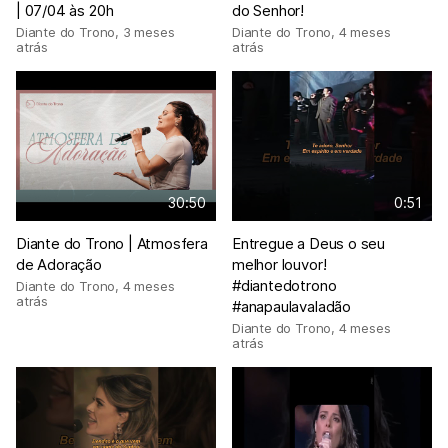
| 07/04 às 20h
do Senhor!
Diante do Trono
,
3 meses
Diante do Trono
,
4 meses
atrás
atrás
30:50
0:51
Diante do Trono | Atmosfera
Entregue a Deus o seu
de Adoração
melhor louvor!
#diantedotrono
Diante do Trono
,
4 meses
atrás
#anapaulavaladão
Diante do Trono
,
4 meses
atrás