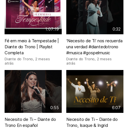
1:07:19
0:32
Fé em meio à Tempestade |
‘Necesito de Ti’ nos recuerda
Diante do Trono | Playlist
una verdad #diantedotrono
Completa
#musica #gospelmusic
Diante do Trono
,
2 meses
Diante do Trono
,
2 meses
atrás
atrás
0:55
6:07
Necesito de Ti – Diante do
Necesito de Ti – Diante do
Trono En español
Trono, Isaque & Ingrid