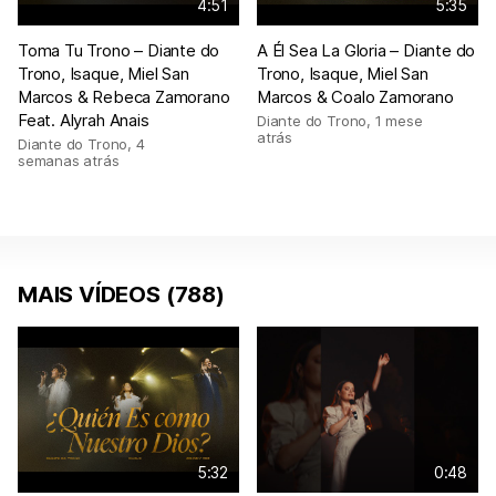
4:51
5:35
Toma Tu Trono – Diante do
A Él Sea La Gloria – Diante do
Trono, Isaque, Miel San
Trono, Isaque, Miel San
Marcos & Rebeca Zamorano
Marcos & Coalo Zamorano
Feat. Alyrah Anais
Diante do Trono
,
1 mese
atrás
Diante do Trono
,
4
semanas atrás
MAIS VÍDEOS (788)
5:32
0:48