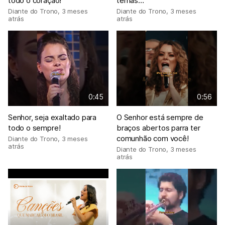
todo o coração!
temas…
Diante do Trono
,
3 meses
Diante do Trono
,
3 meses
atrás
atrás
0:45
0:56
Senhor, seja exaltado para
O Senhor está sempre de
todo o sempre!
braços abertos parra ter
comunhão com você!
Diante do Trono
,
3 meses
atrás
Diante do Trono
,
3 meses
atrás