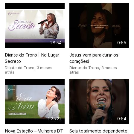
28:54
0:55
Diante do Trono | No Lugar
Jesus vem para curar os
Secreto
corações!
Diante do Trono
,
3 meses
Diante do Trono
,
3 meses
atrás
atrás
1:25:22
0:54
Nova Estação – Mulheres DT
Seja totalmente dependente