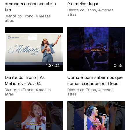
permanece conosco até o
é o melhor lugar
fim
Diante do Trono
,
4 meses
atrás
Diante do Trono
,
4 meses
atrás
1:33:04
0:55
Diante do Trono | As
Como é bom sabermos que
Melhores – Vol. 04
somos cuidados por Deus!
Diante do Trono
,
4 meses
Diante do Trono
,
4 meses
atrás
atrás