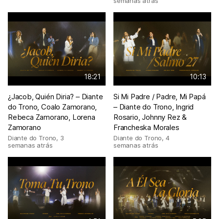
semanas atrás
18:21
10:13
¿Jacob, Quién Diria? – Diante
Si Mi Padre / Padre, Mi Papá
do Trono, Coalo Zamorano,
– Diante do Trono, Ingrid
Rebeca Zamorano, Lorena
Rosario, Johnny Rez &
Zamorano
Francheska Morales
Diante do Trono
,
3
Diante do Trono
,
4
semanas atrás
semanas atrás