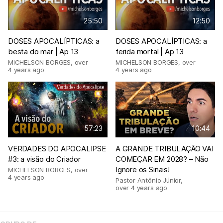
25:50
12:50
DOSES APOCALÍPTICAS: a
DOSES APOCALÍPTICAS: a
besta do mar | Ap 13
ferida mortal | Ap 13
MICHELSON BORGES
,
over
MICHELSON BORGES
,
over
4 years ago
4 years ago
57:23
10:44
VERDADES DO APOCALIPSE
A GRANDE TRIBULAÇÃO VAI
#3: a visão do Criador
COMEÇAR EM 2028? – Não
Ignore os Sinais!
MICHELSON BORGES
,
over
4 years ago
Pastor Antônio Júnior
,
over 4 years ago