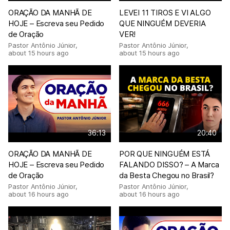
ORAÇÃO DA MANHÃ DE
LEVEI 11 TIROS E VI ALGO
HOJE – Escreva seu Pedido
QUE NINGUÉM DEVERIA
de Oração
VER!
Pastor Antônio Júnior
,
Pastor Antônio Júnior
,
about 15 hours ago
about 15 hours ago
36:13
20:40
ORAÇÃO DA MANHÃ DE
POR QUE NINGUÉM ESTÁ
HOJE – Escreva seu Pedido
FALANDO DISSO? – A Marca
de Oração
da Besta Chegou no Brasil?
Pastor Antônio Júnior
,
Pastor Antônio Júnior
,
about 16 hours ago
about 16 hours ago