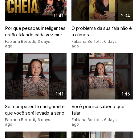
11:41
2:04
Por que pessoas inteligentes
O problema da sua fala não é
estão falando cada vez pior
a câmera
Fabiana Bertotti
,
3 days
Fabiana Bertotti
,
6 days
ago
ago
1:41
1:45
Ser competente não garante
Você precisa saber o que
que você será levado a sério
falar
Fabiana Bertotti
,
6 days
Fabiana Bertotti
,
6 days
ago
ago