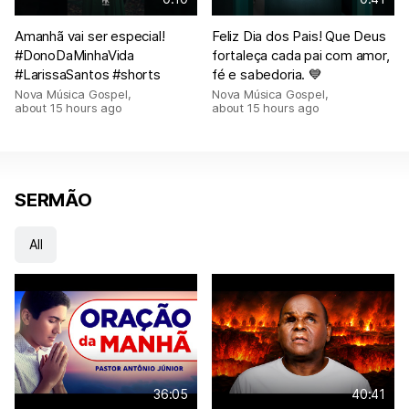
Amanhã vai ser especial!
Feliz Dia dos Pais! Que Deus
#DonoDaMinhaVida
fortaleça cada pai com amor,
#LarissaSantos #shorts
fé e sabedoria. 💙
Nova Música Gospel
,
Nova Música Gospel
,
about 15 hours ago
about 15 hours ago
SERMÃO
All
36:05
40:41