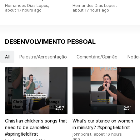
Hernandes Dias Lopes
,
Hernandes Dias Lopes
,
about 17 hours ago
about 17 hours ago
DESENVOLVIMENTO PESSOAL
All
Palestra/Apresentação
Comentário/Opinião
Notíci
2:57
2:51
Christian children’s songs that
What’s our stance on women
need to be cancelled
in ministry? #springfieldfirst
#springfieldfirst
johnbcrist
,
about 16 hours
ago