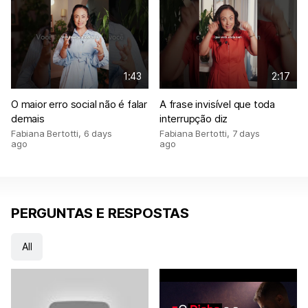
1:43
2:17
O maior erro social não é falar
A frase invisível que toda
demais
interrupção diz
Fabiana Bertotti
,
6 days
Fabiana Bertotti
,
7 days
ago
ago
PERGUNTAS E RESPOSTAS
All