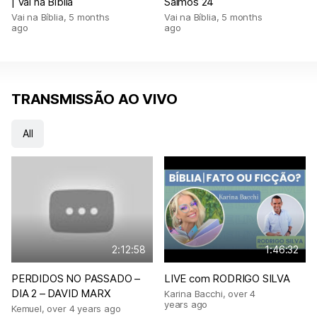
| Vai na Bíblia
Salmos 24
Vai na Bíblia
,
5 months
Vai na Bíblia
,
5 months
ago
ago
TRANSMISSÃO AO VIVO
All
2:12:58
1:46:32
PERDIDOS NO PASSADO –
LIVE com RODRIGO SILVA
DIA 2 – DAVID MARX
Karina Bacchi
,
over 4
years ago
Kemuel
,
over 4 years ago