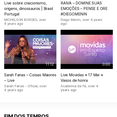
Live sobre criacionismo,
RAIVA – DOMINE SUAS
origens, dinossauros | Brasil
EMOÇÕES – PENSE E ORE
Portugal
#DIEGOMENIN
MICHELSON BORGES
,
over
Diego Menin
,
over 4 years
4 years ago
ago
11:12
0:00
Sarah Farias – Coisas Maiores
Live Movidas • 17 Mar •
– Live
Vasos de honra
Sarah Farias - Oficial
,
over
Academia da Fé
,
over 4
4 years ago
years ago
FIM DOS TEMPOS