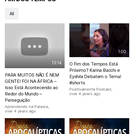
All
1:00
13:14
O Fim dos Tempos Está
Próximo? Karina Bacchi e
PARA MUITOS NÃO É NEM
Eyshila Debatem o Tema!
GENTE! FOI NA ÁFRICA –
#shorts
Isso Está Acontecendo ao
Positivamente Podcast
,
Redor do Mundo –
over 4 years ago
Perseguição
Aprendendo na Palavra
,
over 4 years ago