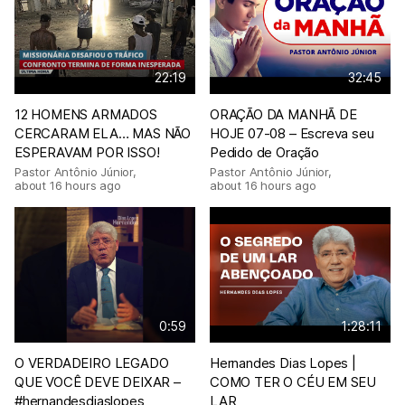
22:19
32:45
12 HOMENS ARMADOS
ORAÇÃO DA MANHÃ DE
CERCARAM ELA… MAS NÃO
HOJE 07-08 – Escreva seu
ESPERAVAM POR ISSO!
Pedido de Oração
Pastor Antônio Júnior
,
Pastor Antônio Júnior
,
about 16 hours ago
about 16 hours ago
0:59
1:28:11
O VERDADEIRO LEGADO
Hernandes Dias Lopes |
QUE VOCÊ DEVE DEIXAR –
COMO TER O CÉU EM SEU
#hernandesdiaslopes
LAR