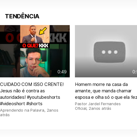
TENDÊNCIA
0:49
0:
CUIDADO COM ISSO CRENTE!
Homem morre na casa da
Jesus não é contra as
amante, que manda chamar
autoridades! #youtubeshorts
esposa e olha só o que ela fe
#videoshort #shorts
Pastor Jardel Fernandes
Oficial
,
2anos atrás
Aprendendo na Palavra
,
2anos
atrás