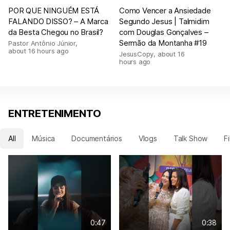
POR QUE NINGUÉM ESTÁ
Como Vencer a Ansiedade
FALANDO DISSO? – A Marca
Segundo Jesus | Talmidim
da Besta Chegou no Brasil?
com Douglas Gonçalves –
Sermão da Montanha #19
Pastor Antônio Júnior
,
about 16 hours ago
JesusCopy
,
about 16
hours ago
ENTRETENIMENTO
All
Música
Documentários
Vlogs
Talk Show
F
0:47
0:38