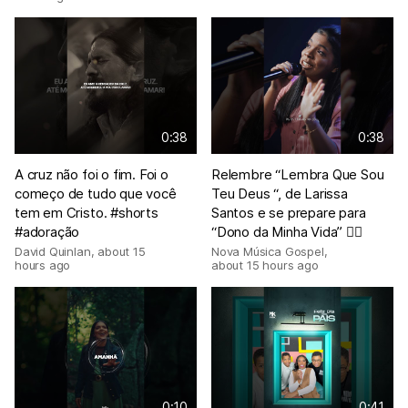
0:38
0:38
A cruz não foi o fim. Foi o
Relembre “Lembra Que Sou
começo de tudo que você
Teu Deus “, de Larissa
tem em Cristo. #shorts
Santos e se prepare para
#adoração
“Dono da Minha Vida” ❤️‍🔥
David Quinlan
,
about 15
Nova Música Gospel
,
hours ago
about 15 hours ago
0:10
0:41