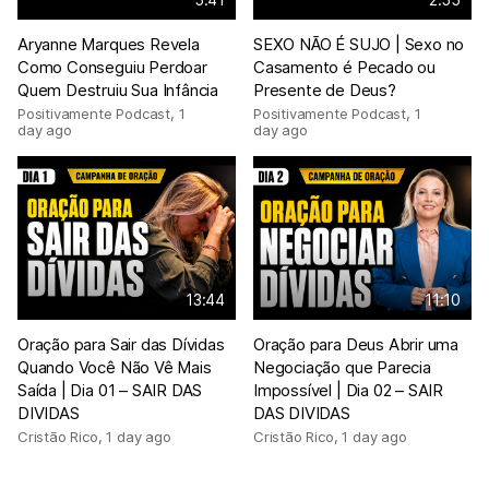
Aryanne Marques Revela
SEXO NÃO É SUJO | Sexo no
Como Conseguiu Perdoar
Casamento é Pecado ou
Quem Destruiu Sua Infância
Presente de Deus?
Positivamente Podcast
,
1
Positivamente Podcast
,
1
day ago
day ago
13:44
11:10
Oração para Sair das Dívidas
Oração para Deus Abrir uma
Quando Você Não Vê Mais
Negociação que Parecia
Saída | Dia 01 – SAIR DAS
Impossível | Dia 02 – SAIR
DIVIDAS
DAS DIVIDAS
Cristão Rico
,
1 day ago
Cristão Rico
,
1 day ago