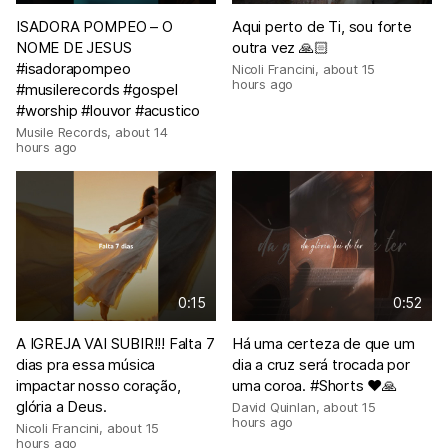
ISADORA POMPEO – O
Aqui perto de Ti, sou forte
NOME DE JESUS
outra vez 🙏🏻
#isadorapompeo
Nicoli Francini
,
about 15
hours ago
#musilerecords #gospel
#worship #louvor #acustico
Musile Records
,
about 14
hours ago
0:15
0:52
A IGREJA VAI SUBIR!!! Falta 7
Há uma certeza de que um
dias pra essa música
dia a cruz será trocada por
impactar nosso coração,
uma coroa. #Shorts ❤🙏
glória a Deus.
David Quinlan
,
about 15
hours ago
Nicoli Francini
,
about 15
hours ago