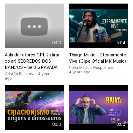
0:00
5:04
Aula de reforço CPL 2 (tirar
Thiago Makie – Eternamente
do ar) SEGREDOS DOS
Vive (Clipe Oficial MK Music)
BANCOS – Será GRAVADA
Nova Música Gospel
,
over
4 years ago
Cristão Rico
,
over 4 years
ago
0:00
0:00