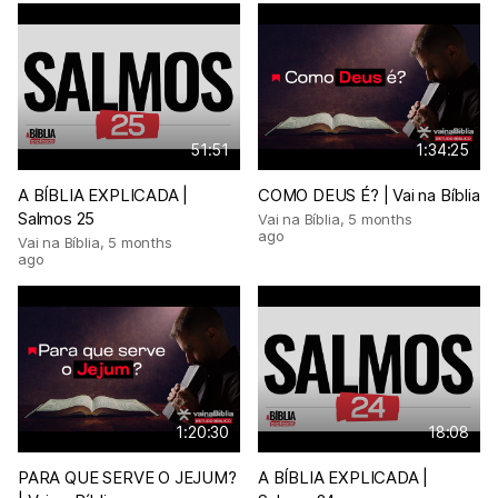
51:51
1:34:25
A BÍBLIA EXPLICADA |
COMO DEUS É? | Vai na Bíblia
Salmos 25
Vai na Bíblia
,
5 months
ago
Vai na Bíblia
,
5 months
ago
1:20:30
18:08
PARA QUE SERVE O JEJUM?
A BÍBLIA EXPLICADA |