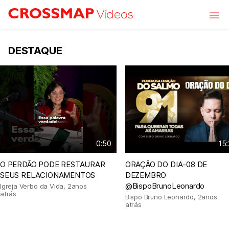
Skip to main content
Vídeos
DESTAQUE
0:50
15
O PERDÃO PODE RESTAURAR
ORAÇÃO DO DIA-08 DE
SEUS RELACIONAMENTOS
DEZEMBRO
@BispoBrunoLeonardo
Igreja Verbo da Vida
,
2anos
atrás
Bispo Bruno Leonardo
,
2anos
atrás