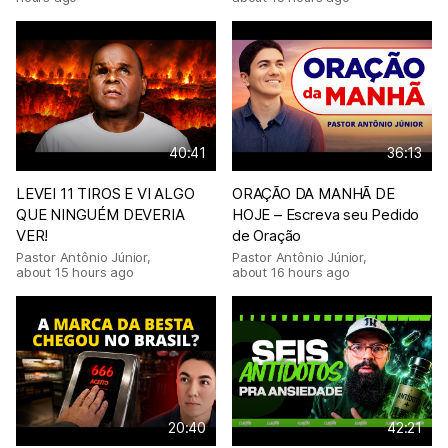
40:41
36:13
LEVEI 11 TIROS E VI ALGO
ORAÇÃO DA MANHÃ DE
QUE NINGUÉM DEVERIA
HOJE – Escreva seu Pedido
VER!
de Oração
Pastor Antônio Júnior
,
Pastor Antônio Júnior
,
about 15 hours ago
about 16 hours ago
20:40
42:21