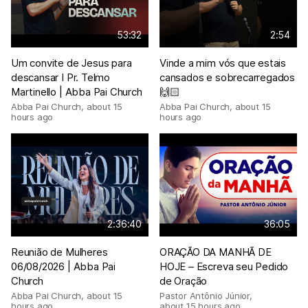
53:32
2:54
Um convite de Jesus para
Vinde a mim vós que estais
descansar I Pr. Telmo
cansados e sobrecarregados
Martinello | Abba Pai Church
🙌🏻
Abba Pai Church
,
about 15
Abba Pai Church
,
about 15
hours ago
hours ago
2:36:40
36:05
Reunião de Mulheres
ORAÇÃO DA MANHÃ DE
06/08/2026 | Abba Pai
HOJE – Escreva seu Pedido
Church
de Oração
Abba Pai Church
,
about 15
Pastor Antônio Júnior
,
hours ago
about 15 hours ago