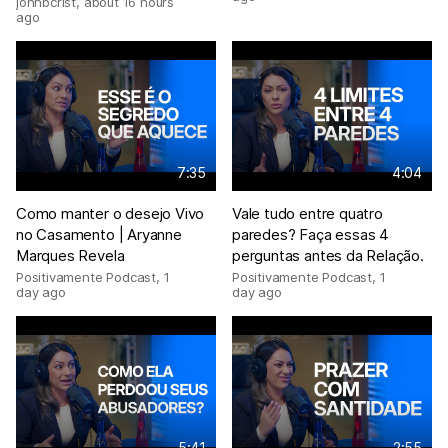
johnbcrist
,
about 16 hours
ago
7:35
4:04
Como manter o desejo Vivo
Vale tudo entre quatro
no Casamento | Aryanne
paredes? Faça essas 4
Marques Revela
perguntas antes da Relação.
Positivamente Podcast
,
1
Positivamente Podcast
,
1
day ago
day ago
5:41
2:55