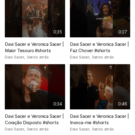
0:35
0:27
Davi Sacer e Veronica Sacer |
Davi Sacer e Veronica Sacer |
Maior Tesouro #shorts
Faz Chover #shorts
Davi Sacer
,
3anos atrás
Davi Sacer
,
3anos atrás
0:34
0:46
Davi Sacer e Veronica Sacer |
Davi Sacer e Veronica Sacer |
Coração Disposto #shorts
Invoca-me #shorts
Davi Sacer
,
3anos atrás
Davi Sacer
,
3anos atrás