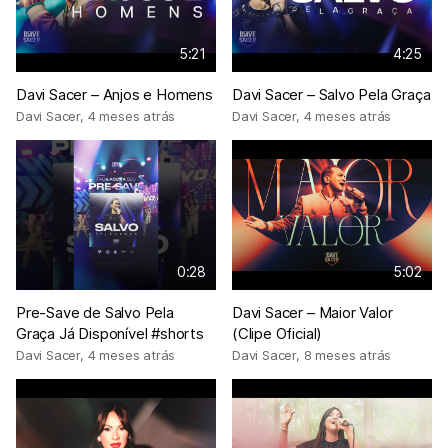
5:21
4:25
Davi Sacer – Anjos e Homens
Davi Sacer – Salvo Pela Graça
Davi Sacer
,
4 meses atrás
Davi Sacer
,
4 meses atrás
0:28
5:02
Pre-Save de Salvo Pela
Davi Sacer – Maior Valor
Graça Já Disponível #shorts
(Clipe Oficial)
Davi Sacer
,
4 meses atrás
Davi Sacer
,
8 meses atrás