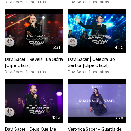
Davi Sacer
,
1 ano atrás
Davi Sacer
,
1 ano atrás
5:31
4:55
Davi Sacer | Revela Tua Glória
Davi Sacer | Celebrai ao
[Clipe Oficial]
Senhor [Clipe Oficial]
Davi Sacer
,
1 ano atrás
Davi Sacer
,
1 ano atrás
4:46
3:39
Davi Sacer | Deus Que Me
Veronica Sacer – Guarda de