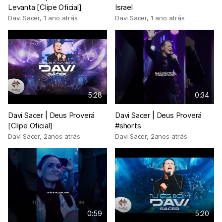
Levanta [Clipe Oficial]
Israel
Davi Sacer
,
1 ano atrás
Davi Sacer
,
1 ano atrás
5:28
0:34
Davi Sacer | Deus Proverá
Davi Sacer | Deus Proverá
[Clipe Oficial]
#shorts
Davi Sacer
,
2anos atrás
Davi Sacer
,
2anos atrás
0:59
5:20