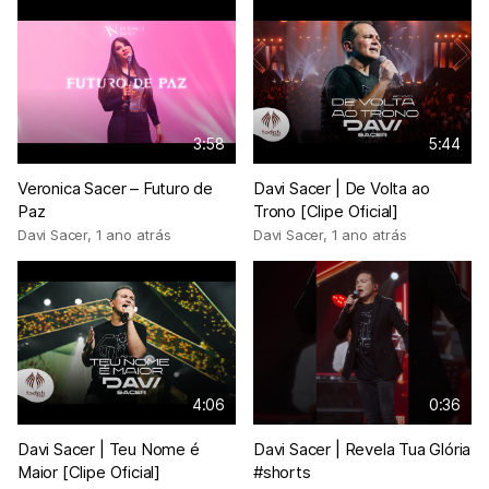
3:58
5:44
Veronica Sacer – Futuro de
Davi Sacer | De Volta ao
Paz
Trono [Clipe Oficial]
Davi Sacer
,
1 ano atrás
Davi Sacer
,
1 ano atrás
4:06
0:36
Davi Sacer | Teu Nome é
Davi Sacer | Revela Tua Glória
Maior [Clipe Oficial]
#shorts