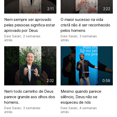
2:11
2:22
Nem sempre ser aprovado
O maior sucesso na vida
pelas pessoas significa estar
cristã não é ser reconhecido
aprovado por Deus
pelos homens
Davi Sacer
,
2 semanas
Davi Sacer
,
3 semanas
atrás
atrás
2:32
0:58
Nem todo caminho de Deus
Mesmo quando parece
parece grande aos olhos dos
silêncio, Deus não se
homens.
esqueceu de nós
Davi Sacer
,
3 semanas
Davi Sacer
,
4 semanas
atrás
atrás