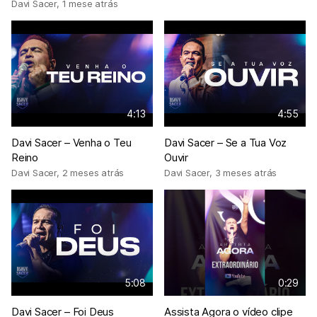
Davi Sacer
,
1 mese atrás
4:13
4:55
Davi Sacer – Venha o Teu
Davi Sacer – Se a Tua Voz
Reino
Ouvir
Davi Sacer
,
2 meses atrás
Davi Sacer
,
3 meses atrás
5:08
0:29
Davi Sacer – Foi Deus
Assista Agora o vídeo clipe