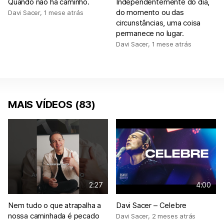
Quando não há caminho.
Independentemente do dia,
do momento ou das
Davi Sacer
,
1 mese atrás
circunstâncias, uma coisa
permanece no lugar.
Davi Sacer
,
1 mese atrás
MAIS VÍDEOS (83)
2:27
4:00
Nem tudo o que atrapalha a
Davi Sacer – Celebre
nossa caminhada é pecado
Davi Sacer
,
2 meses atrás