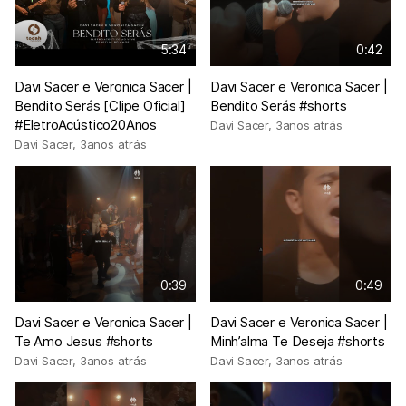
5:34
0:42
Davi Sacer e Veronica Sacer |
Davi Sacer e Veronica Sacer |
Bendito Serás [Clipe Oficial]
Bendito Serás #shorts
#EletroAcústico20Anos
Davi Sacer
,
3anos atrás
Davi Sacer
,
3anos atrás
0:39
0:49
Davi Sacer e Veronica Sacer |
Davi Sacer e Veronica Sacer |
Te Amo Jesus #shorts
Minh’alma Te Deseja #shorts
Davi Sacer
,
3anos atrás
Davi Sacer
,
3anos atrás