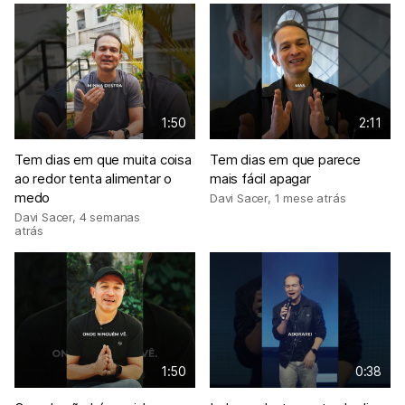
1:50
2:11
Tem dias em que muita coisa
Tem dias em que parece
ao redor tenta alimentar o
mais fácil apagar
medo
Davi Sacer
,
1 mese atrás
Davi Sacer
,
4 semanas
atrás
1:50
0:38