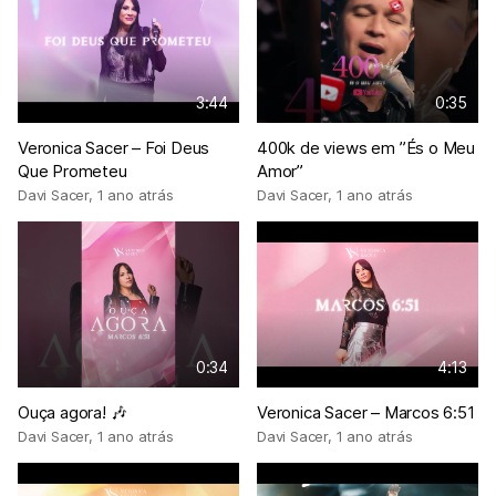
3:44
0:35
Veronica Sacer – Foi Deus
400k de views em ”És o Meu
Que Prometeu
Amor”
Davi Sacer
,
1 ano atrás
Davi Sacer
,
1 ano atrás
0:34
4:13
Ouça agora! 🎶
Veronica Sacer – Marcos 6:51
Davi Sacer
,
1 ano atrás
Davi Sacer
,
1 ano atrás