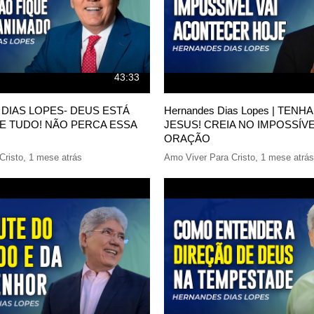
43:33
DIAS LOPES- DEUS ESTÁ
Hernandes Dias Lopes | TENH
E TUDO! NÃO PERCA ESSA
JESUS! CREIA NO IMPOSSÍV
ORAÇÃO
Cristo
,
1 mese atrás
Amo Viver Para Cristo
,
1 mese atrás