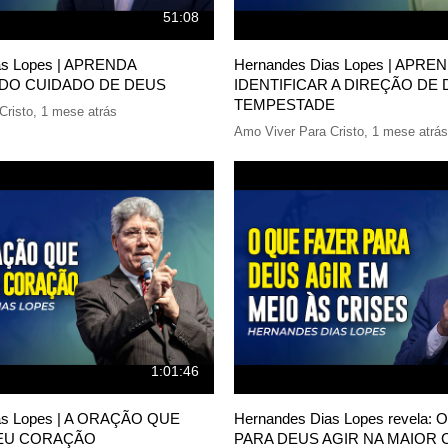
51:08
as Lopes | APRENDA
Hernandes Dias Lopes | APRE
DO CUIDADO DE DEUS
IDENTIFICAR A DIREÇÃO DE
TEMPESTADE
Cristo
,
1 mese atrás
Amo Viver Para Cristo
,
1 mese atrás
1:01:46
as Lopes | A ORAÇÃO QUE
Hernandes Dias Lopes revela:
EU CORAÇÃO
PARA DEUS AGIR NA MAIOR 