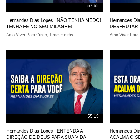
57:58
Hernandes Dias Lopes | NÃO TENHA MEDO!
Hernandes Di
TENHA FÉ NO SEU MILAGRE!
DESFRUTAR 
Amo Viver Para Cristo
,
1 mese atrás
Amo Viver Para 
55:19
Hernandes Dias Lopes | ENTENDA A
Hernandes Di
DIREÇÃO DE DEUS PARA SUA VIDA
ACALMA O S