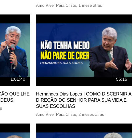
Amo Viver Para Cristo
,
1 mese atrás
1:01:40
55:15
RAÇÃO QUE LHE
Hernandes Dias Lopes | COMO DISCERNIR A
 DEUS
DIREÇÃO DO SENHOR PARA SUA VIDA E
SUAS ESCOLHAS
ás
Amo Viver Para Cristo
,
2 meses atrás