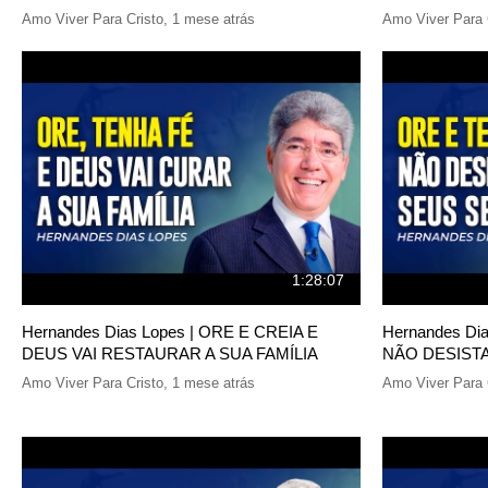
Amo Viver Para Cristo
,
1 mese atrás
Amo Viver Para 
1:28:07
Hernandes Dias Lopes | ORE E CREIA E
Hernandes Di
DEUS VAI RESTAURAR A SUA FAMÍLIA
NÃO DESIST
Amo Viver Para Cristo
,
1 mese atrás
Amo Viver Para 