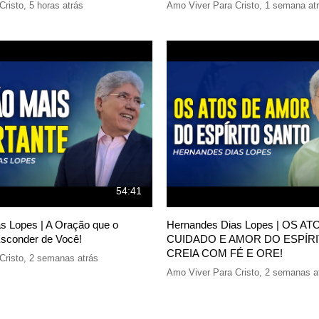
Cristo
,
5 horas atrás
Amo Viver Para Cristo
,
1 semana at
54:41
s Lopes | A Oração que o
Hernandes Dias Lopes | OS AT
Esconder de Você!
CUIDADO E AMOR DO ESPÍRI
CREIA COM FÉ E ORE!
Cristo
,
2 semanas atrás
Amo Viver Para Cristo
,
2 semanas a