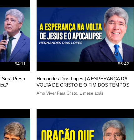
54:11
56:42
s Será Preso
Hernandes Dias Lopes | A ESPERANÇA DA
ica?
VOLTA DE CRISTO E O FIM DOS TEMPOS
Amo Viver Para Cristo
,
1 mese atrás