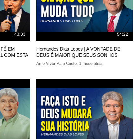
43:33
54:22
A FÉ EM
Hernandes Dias Lopes | A VONTADE DE
EL COM ESTA
DEUS É MAIOR QUE SEUS SONHOS
Amo Viver Para Cristo
,
1 mese atrás