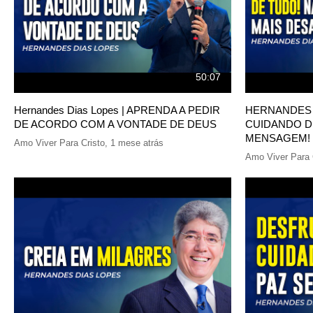
50:07
Hernandes Dias Lopes | APRENDA A PEDIR
HERNANDES 
DE ACORDO COM A VONTADE DE DEUS
CUIDANDO D
MENSAGEM!
Amo Viver Para Cristo
,
1 mese atrás
Amo Viver Para 