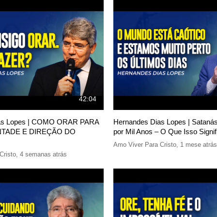
42:04
ias Lopes | COMO ORAR PARA
Hernandes Dias Lopes | Sataná
NTADE E DIREÇÃO DO
por Mil Anos – O Que Isso Signif
Amo Viver Para Cristo
,
1 mese atrás
Cristo
,
4 semanas atrás