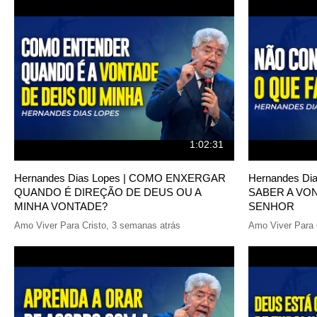
1:02:31
Hernandes Dias Lopes | COMO ENXERGAR
Hernandes D
QUANDO É DIREÇÃO DE DEUS OU A
SABER A VO
MINHA VONTADE?
SENHOR
Amo Viver Para Cristo
,
3 semanas atrás
Amo Viver Para 