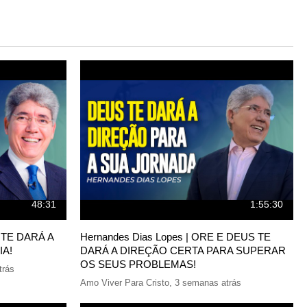
48:31
1:55:30
S TE DARÁ A
Hernandes Dias Lopes | ORE E DEUS TE
IA!
DARÁ A DIREÇÃO CERTA PARA SUPERAR
OS SEUS PROBLEMAS!
trás
Amo Viver Para Cristo
,
3 semanas atrás