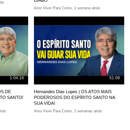
DIABO
rás
Amo Viver Para Cristo
,
1 semana atrás
1:04:18
51:08
OS DE
Hernandes Dias Lopes | OS ATOS MAIS
TO SANTO!
PODEROSOS DO ESPÍRITO SANTO NA
SUA VIDA!
trás
Amo Viver Para Cristo
,
2 semanas atrás