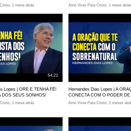
Cristo
,
1 mese atrás
Amo Viver Para Cristo
,
1 mese atrás
54:22
as Lopes | ORE E TENHA FÉ!
Hernandes Dias Lopes | A O
A DOS SEUS SONHOS!
CONECTA COM O PODER DE
Cristo
,
1 mese atrás
Amo Viver Para Cristo
,
2 meses atr