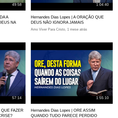
49:58
1:04:40
NDA A
Hernandes Dias Lopes | A ORAÇÃO QUE
 DEUS NA
DEUS NÃO IGNORA JAMAIS
Amo Viver Para Cristo
,
1 mese atrás
57:14
1:55:10
 O QUE FAZER
Hernandes Dias Lopes | ORE ASSIM
CRISE?
QUANDO TUDO PARECE PERDIDO