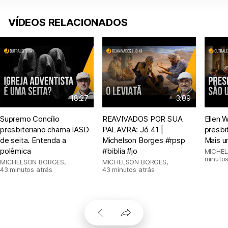
VÍDEOS RELACIONADOS
18:27
3:09
Supremo Concílio
REAVIVADOS POR SUA
Ellen 
presbiteriano chama IASD
PALAVRA: Jó 41 |
presbi
de seita. Entenda a
Michelson Borges #rpsp
Mais u
polêmica
#biblia #jo
MICHE
minutos
MICHELSON BORGES
,
MICHELSON BORGES
,
43 minutos atrás
43 minutos atrás