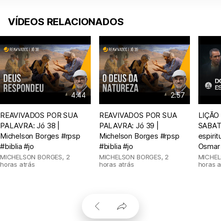
VÍDEOS RELACIONADOS
4:44
2:57
REAVIVADOS POR SUA
REAVIVADOS POR SUA
LIÇÃO
PALAVRA: Jó 38 |
PALAVRA: Jó 39 |
SABAT
Michelson Borges #rpsp
Michelson Borges #rpsp
espirit
#biblia #jo
#biblia #jo
Osmar
MICHELSON BORGES
,
2
MICHELSON BORGES
,
2
MICHE
horas atrás
horas atrás
horas a