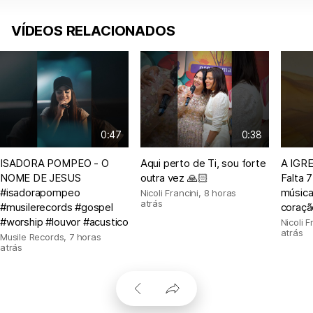
VÍDEOS RELACIONADOS
0:47
0:38
ISADORA POMPEO - O
Aqui perto de Ti, sou forte
A IGRE
NOME DE JESUS
outra vez 🙏🏻
Falta 7
#isadorapompeo
música
Nicoli Francini
,
8 horas
atrás
#musilerecords #gospel
coração
#worship #louvor #acustico
Nicoli F
atrás
Musile Records
,
7 horas
atrás