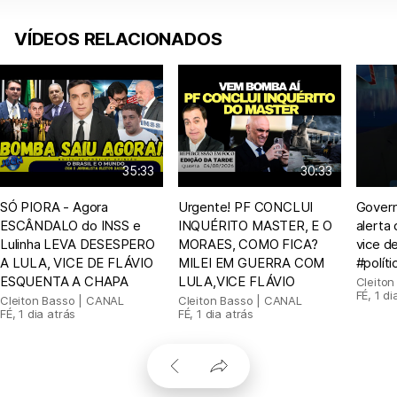
VÍDEOS RELACIONADOS
35:33
30:33
SÓ PIORA - Agora
Urgente! PF CONCLUI
Govern
ESCÂNDALO do INSS e
INQUÉRITO MASTER, E O
alerta
Lulinha LEVA DESESPERO
MORAES, COMO FICA?
vice d
A LULA, VICE DE FLÁVIO
MILEI EM GUERRA COM
#políti
ESQUENTA A CHAPA
LULA,VICE FLÁVIO
Cleito
FÉ
,
1 di
Cleiton Basso | CANAL
Cleiton Basso | CANAL
FÉ
,
1 dia atrás
FÉ
,
1 dia atrás