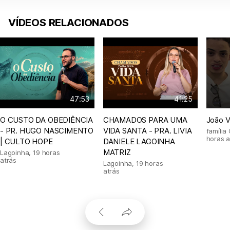
VÍDEOS RELACIONADOS
47:53
41:25
O CUSTO DA OBEDIÊNCIA
CHAMADOS PARA UMA
João V
- PR. HUGO NASCIMENTO
VIDA SANTA - PRA. LIVIA
família 
horas a
| CULTO HOPE
DANIELE LAGOINHA
MATRIZ
Lagoinha
,
19 horas
atrás
Lagoinha
,
19 horas
atrás