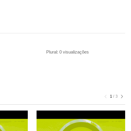
Plural: 0 visualizações
1
/
3