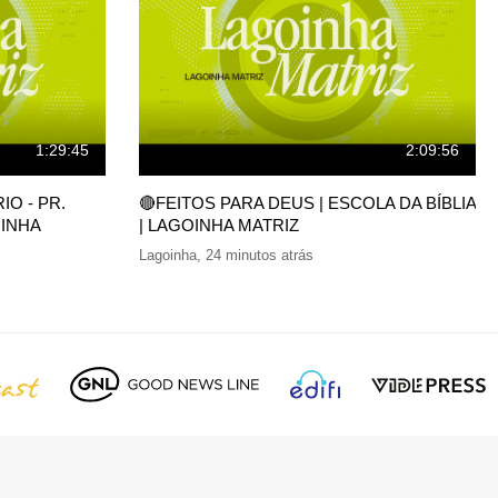
1:29:45
2:09:56
O - PR.
🔴FEITOS PARA DEUS | ESCOLA DA BÍBLIA
INHA
| LAGOINHA MATRIZ
Lagoinha
,
24 minutos atrás