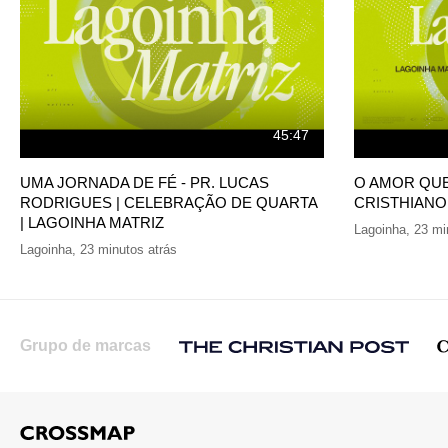
45:47
UMA JORNADA DE FÉ - PR. LUCAS
O AMOR QUE
RODRIGUES | CELEBRAÇÃO DE QUARTA
CRISTHIANO
| LAGOINHA MATRIZ
Lagoinha
,
23 mi
Lagoinha
,
23 minutos atrás
Grupo de marcas