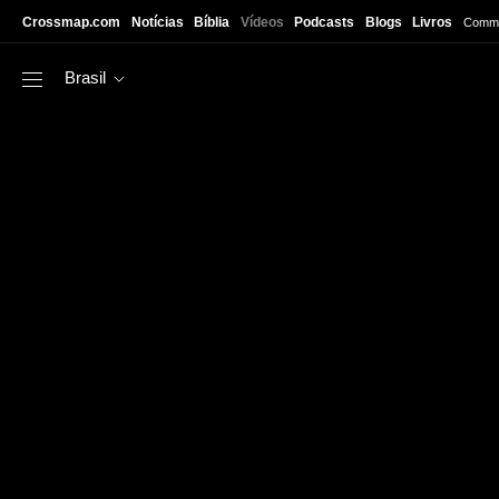
Skip to main content
Crossmap.com
Notícias
Bíblia
Vídeos
Podcasts
Blogs
Livros
Commu
Brasil