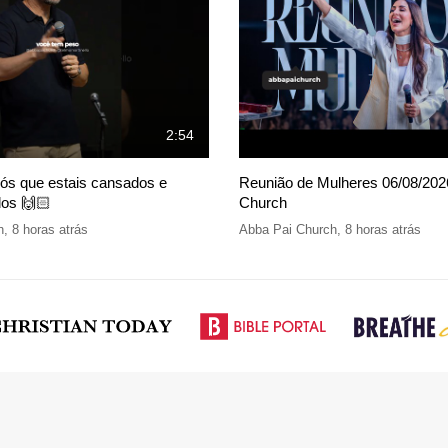
2:54
ós que estais cansados e
Reunião de Mulheres 06/08/2026
os 🙌🏻
Church
h
,
8 horas atrás
Abba Pai Church
,
8 horas atrás