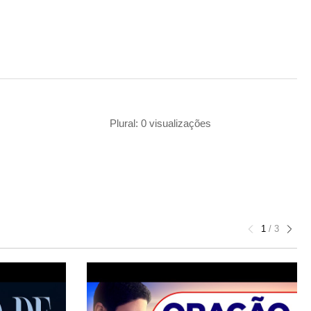
Plural: 0 visualizações
1
/
3