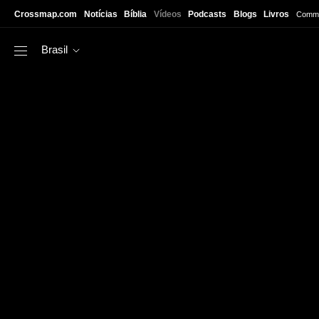
Skip to main content
Crossmap.com
Notícias
Bíblia
Vídeos
Podcasts
Blogs
Livros
Commu
Brasil