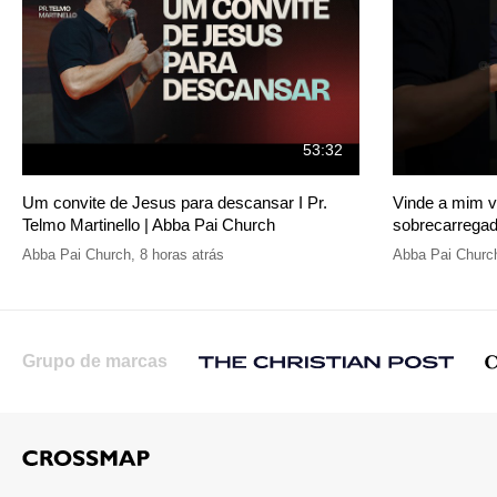
53:32
Um convite de Jesus para descansar I Pr.
Vinde a mim v
Telmo Martinello | Abba Pai Church
sobrecarregad
Abba Pai Church
,
8 horas atrás
Abba Pai Churc
Grupo de marcas