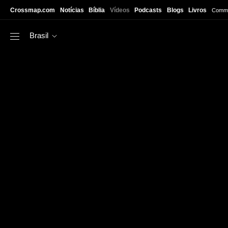
Skip to main content
Crossmap.com
Notícias
Bíblia
Vídeos
Podcasts
Blogs
Livros
Commu
Brasil