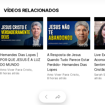
VÍDEOS RELACIONADOS
53:32
50:29
Hernandes Dias Lopes |
A Resposta de Jesus
Live E
POR QUE JESUS É A LUZ
Quando Tudo Parece Estar
Acons
DO MUNDO
Perdido- Hernandes Dias
Sentim
Lopes
Cristã
Amo Viver Para Cristo
,
8 horas atrás
Amo Viver Para Cristo
,
Sarah 
8 horas atrás
atrás