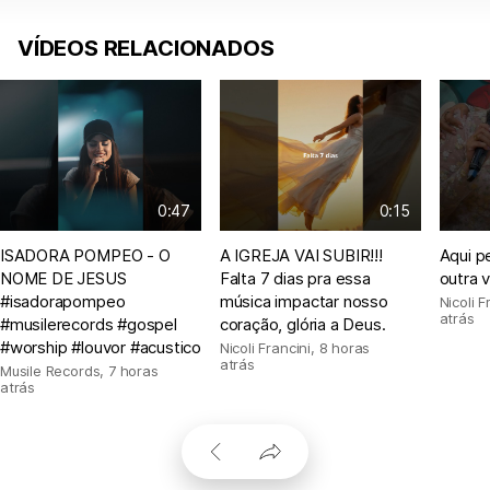
VÍDEOS RELACIONADOS
0:47
0:15
ISADORA POMPEO - O
A IGREJA VAI SUBIR!!!
Aqui p
NOME DE JESUS
Falta 7 dias pra essa
outra 
#isadorapompeo
música impactar nosso
Nicoli F
atrás
#musilerecords #gospel
coração, glória a Deus.
#worship #louvor #acustico
Nicoli Francini
,
8 horas
atrás
Musile Records
,
7 horas
atrás