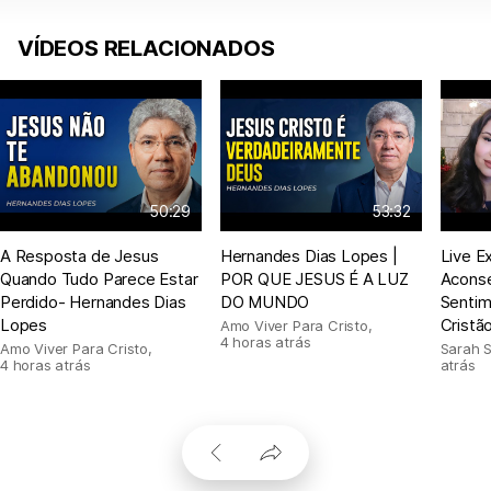
VÍDEOS RELACIONADOS
50:29
53:32
A Resposta de Jesus
Hernandes Dias Lopes |
Live E
Quando Tudo Parece Estar
POR QUE JESUS É A LUZ
Acons
Perdido- Hernandes Dias
DO MUNDO
Sentim
Lopes
Cristã
Amo Viver Para Cristo
,
4 horas atrás
Amo Viver Para Cristo
,
Sarah 
4 horas atrás
atrás