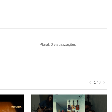
Plural: 0 visualizações
1
/
3