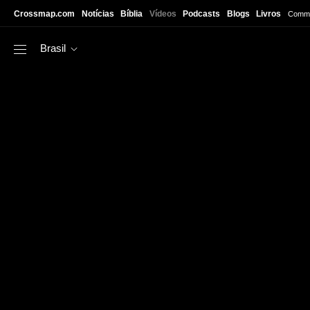
Skip to main content
Crossmap.com
Notícias
Bíblia
Vídeos
Podcasts
Blogs
Livros
Commu
Brasil