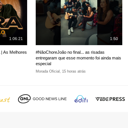
1:06:21
1:50
| As Melhores
#NãoChoreJoão no final... as risadas
entregaram que esse momento foi ainda mais
especial
Morada Oficial
,
15 horas atrás