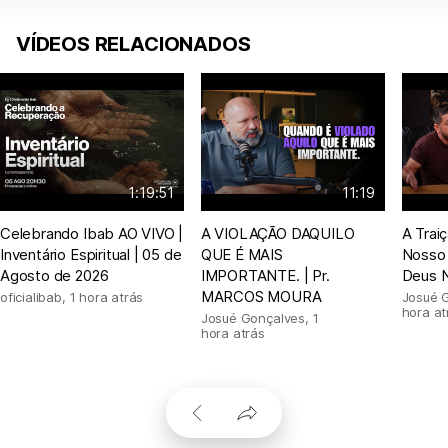
VÍDEOS RELACIONADOS
1:19:51
11:19
Celebrando Ibab AO VIVO |
A VIOLAÇÃO DAQUILO
A Trai
Inventário Espiritual | 05 de
QUE É MAIS
Nosso
Agosto de 2026
IMPORTANTE. | Pr.
Deus 
MARCOS MOURA
oficialibab
,
1 hora atrás
Josué 
hora at
Josué Gonçalves
,
1
hora atrás