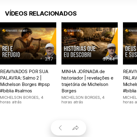
VÍDEOS RELACIONADOS
3:17
37:44
REAVIVADOS POR SUA
MINHA JORNADA de
REAVI
PALAVRA: Salmo 2 |
historiador | revelações e
PALAVR
Michelson Borges #rpsp
trajetória de Michelson
Michel
#biblia #salmos
Borges
#bibli
MICHELSON BORGES
,
4
MICHELSON BORGES
,
4
MICHE
horas atrás
horas atrás
horas a