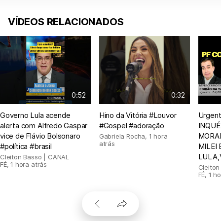
VÍDEOS RELACIONADOS
0:52
0:32
Governo Lula acende
Hino da Vitória #Louvor
Urgen
alerta com Alfredo Gaspar
#Gospel #adoração
INQUÉ
vice de Flávio Bolsonaro
MORAE
Gabriela Rocha
,
1 hora
atrás
#política #brasil
MILEI
LULA,
Cleiton Basso | CANAL
FÉ
,
1 hora atrás
Cleito
FÉ
,
1 ho