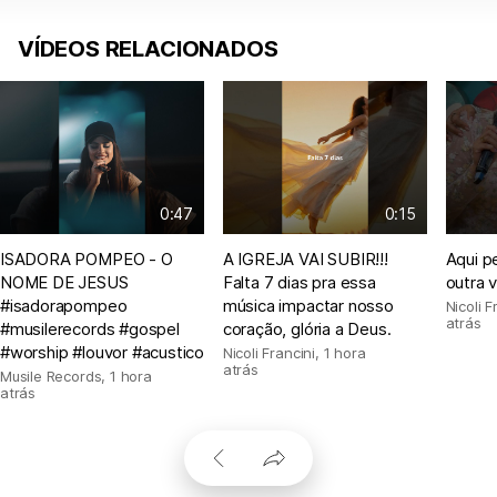
VÍDEOS RELACIONADOS
0:47
0:15
ISADORA POMPEO - O
A IGREJA VAI SUBIR!!!
Aqui p
NOME DE JESUS
Falta 7 dias pra essa
outra 
#isadorapompeo
música impactar nosso
Nicoli F
atrás
#musilerecords #gospel
coração, glória a Deus.
#worship #louvor #acustico
Nicoli Francini
,
1 hora
atrás
Musile Records
,
1 hora
atrás