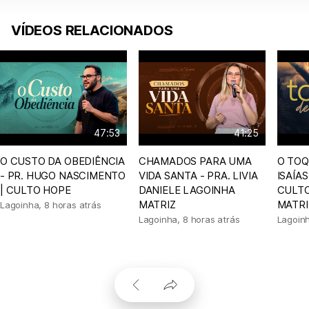
VÍDEOS RELACIONADOS
47:53
41:25
O CUSTO DA OBEDIÊNCIA
CHAMADOS PARA UMA
O TOQ
- PR. HUGO NASCIMENTO
VIDA SANTA - PRA. LIVIA
ISAÍA
| CULTO HOPE
DANIELE LAGOINHA
CULTO
MATRIZ
MATRI
Lagoinha
,
8 horas atrás
Lagoinha
,
8 horas atrás
Lagoin