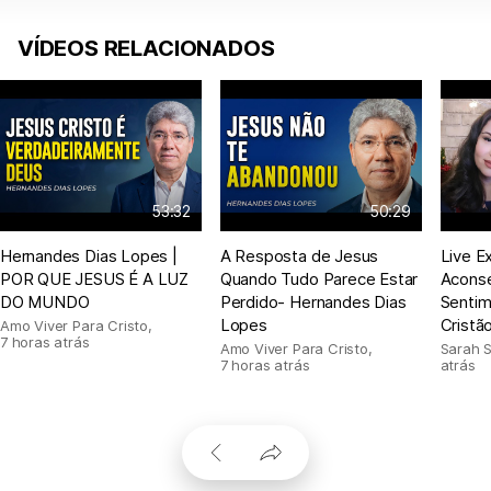
VÍDEOS RELACIONADOS
53:32
50:29
Hernandes Dias Lopes |
A Resposta de Jesus
Live E
POR QUE JESUS É A LUZ
Quando Tudo Parece Estar
Acons
DO MUNDO
Perdido- Hernandes Dias
Sentim
Lopes
Cristã
Amo Viver Para Cristo
,
7 horas atrás
Amo Viver Para Cristo
,
Sarah 
7 horas atrás
atrás