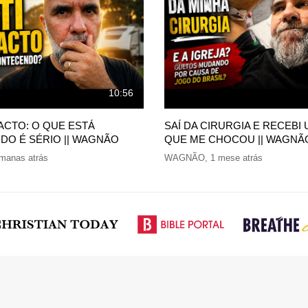
10:56
PACTO: O QUE ESTÁ
SAÍ DA CIRURGIA E RECEBI 
O É SÉRIO || WAGNÃO
QUE ME CHOCOU || WAGNÃ
manas atrás
WAGNÃO
,
1 mese atrás