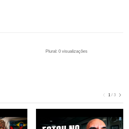
Plural: 0 visualizações
1
/
3