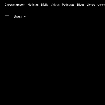
Skip to main content
Crossmap.com
Notícias
Bíblia
Vídeos
Podcasts
Blogs
Livros
Commu
Brasil