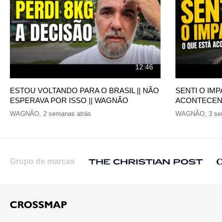
12:46
ESTOU VOLTANDO PARA O BRASIL || NÃO
SENTI O IM
ESPERAVA POR ISSO || WAGNÃO
ACONTECEND
WAGNÃO
,
2 semanas atrás
WAGNÃO
,
3 se
Grupo de marcas