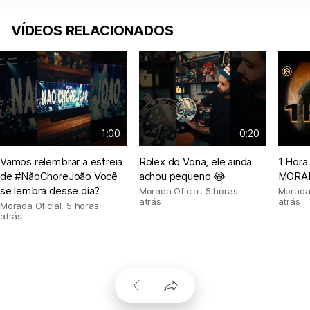
VÍDEOS RELACIONADOS
1:00
0:20
Vamos relembrar a estreia
Rolex do Vona, ele ainda
1 Hora
de #NãoChoreJoão Você
achou pequeno 😂
MORAD
se lembra desse dia?
Morada Oficial
,
5 horas
Morada 
atrás
atrás
Morada Oficial
,
5 horas
atrás