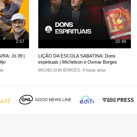
2:57
32:46
A: Jó 39 |
LIÇÃO DA ESCOLA SABATINA: Dons
#jo
espirituais | Michelson e Osmar Borges
rás
MICHELSON BORGES
,
9 horas atrás