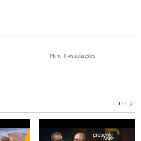
Plural: 0 visualizações
1
/
3