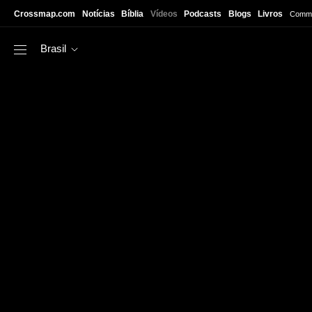
Skip to main content
Crossmap.com
Notícias
Bíblia
Vídeos
Podcasts
Blogs
Livros
Commu
Brasil