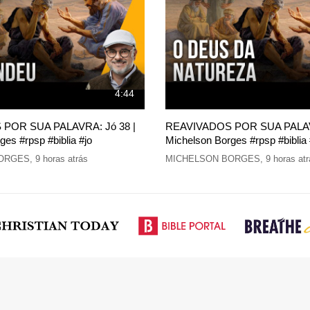
4:44
POR SUA PALAVRA: Jó 38 |
REAVIVADOS POR SUA PALAVR
es #rpsp #biblia #jo
Michelson Borges #rpsp #biblia 
ORGES
,
9 horas atrás
MICHELSON BORGES
,
9 horas at