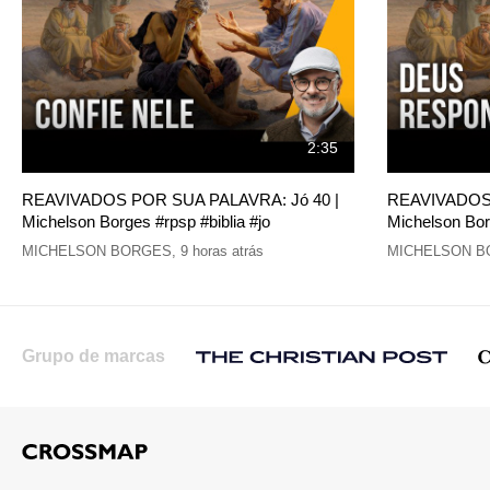
2:35
REAVIVADOS POR SUA PALAVRA: Jó 40 |
REAVIVADOS 
Michelson Borges #rpsp #biblia #jo
Michelson Borg
MICHELSON BORGES
,
9 horas atrás
MICHELSON B
Grupo de marcas