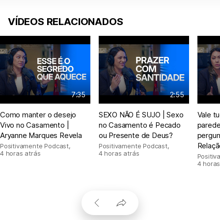
VÍDEOS RELACIONADOS
7:35
2:55
Como manter o desejo
SEXO NÃO É SUJO | Sexo
Vale t
Vivo no Casamento |
no Casamento é Pecado
parede
Aryanne Marques Revela
ou Presente de Deus?
pergun
Relaçã
Positivamente Podcast
,
Positivamente Podcast
,
4 horas atrás
4 horas atrás
Positi
4 horas