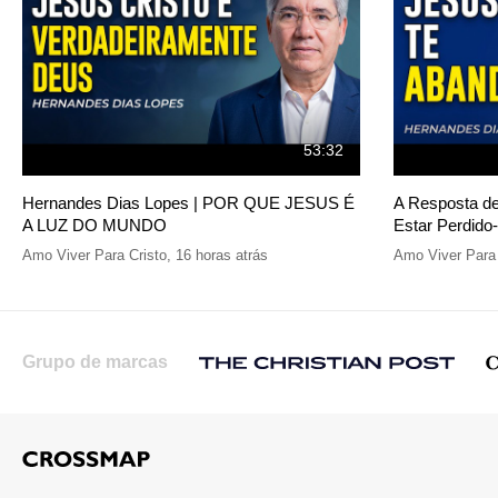
53:32
Hernandes Dias Lopes | POR QUE JESUS É
A Resposta d
A LUZ DO MUNDO
Estar Perdido
Amo Viver Para Cristo
,
16 horas atrás
Amo Viver Para 
Grupo de marcas