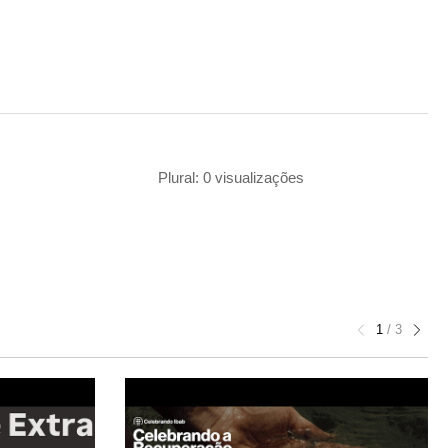
Plural: 0 visualizações
1
/
3