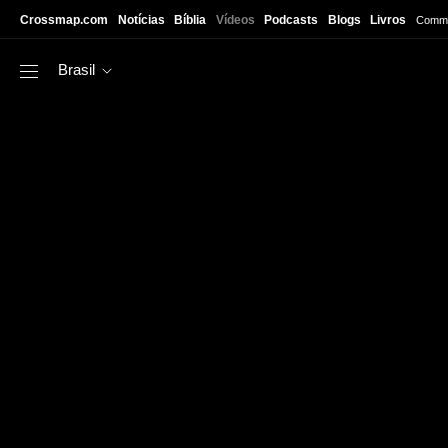
Skip to main content
Crossmap.com
Notícias
Bíblia
Vídeos
Podcasts
Blogs
Livros
Commu
Brasil