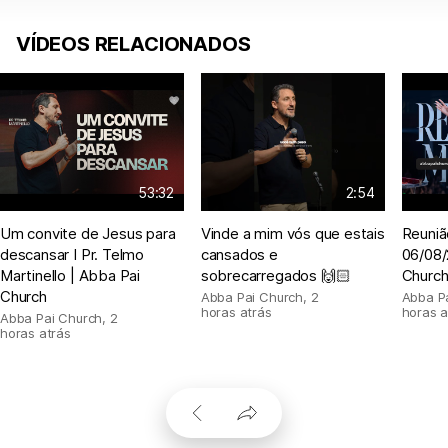
VÍDEOS RELACIONADOS
53:32
2:54
Um convite de Jesus para
Vinde a mim vós que estais
Reuniã
descansar I Pr. Telmo
cansados e
06/08/
Martinello | Abba Pai
sobrecarregados 🙌🏻
Churc
Church
Abba Pai Church
,
2
Abba P
horas atrás
horas a
Abba Pai Church
,
2
horas atrás