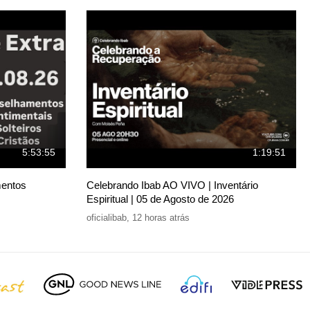
5:53:55
1:19:51
mentos
Celebrando Ibab AO VIVO | Inventário
Espiritual | 05 de Agosto de 2026
oficialibab
,
12 horas atrás