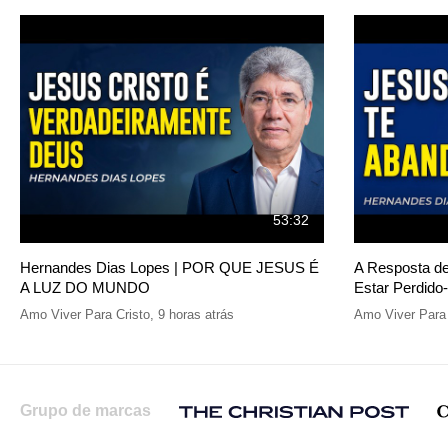
53:32
Hernandes Dias Lopes | POR QUE JESUS É
A Resposta d
A LUZ DO MUNDO
Estar Perdido
Amo Viver Para Cristo
,
9 horas atrás
Amo Viver Para 
Grupo de marcas