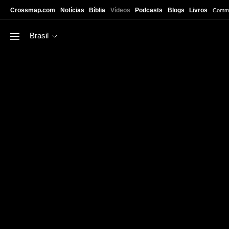
Skip to main content
Crossmap.com
Notícias
Bíblia
Vídeos
Podcasts
Blogs
Livros
Commu
Brasil