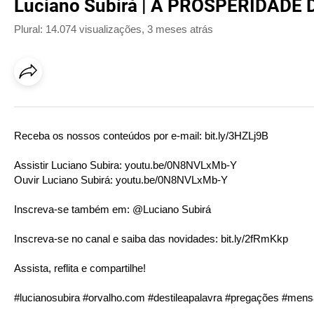
Luciano Subirá | A PROSPERIDADE
Plural: 14.074 visualizações
,
3 meses atrás
Receba os nossos conteúdos por e-mail:
bit.ly/3HZLj9B
Assistir Luciano Subira:
youtu.be/0N8NVLxMb-Y
Ouvir Luciano Subirá:
youtu.be/0N8NVLxMb-Y
Inscreva-se também em: @Luciano Subirá
Inscreva-se no canal e saiba das novidades:
bit.ly/2fRmKkp
Assista, reflita e compartilhe!
#lucianosubira #
orvalho.com
#destileapalavra #pregações #mens