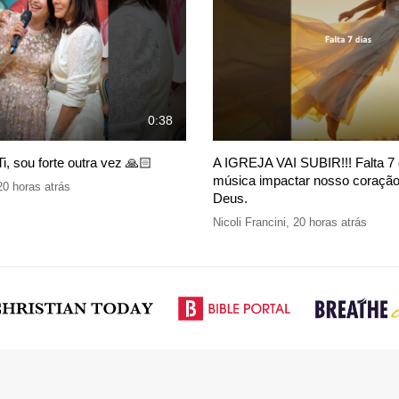
0:38
Ti, sou forte outra vez 🙏🏻
A IGREJA VAI SUBIR!!! Falta 7 
música impactar nosso coração,
20 horas atrás
Deus.
Nicoli Francini
,
20 horas atrás