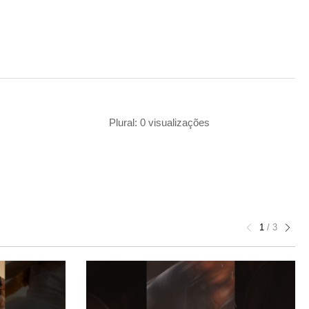
Plural: 0 visualizações
1
/
3