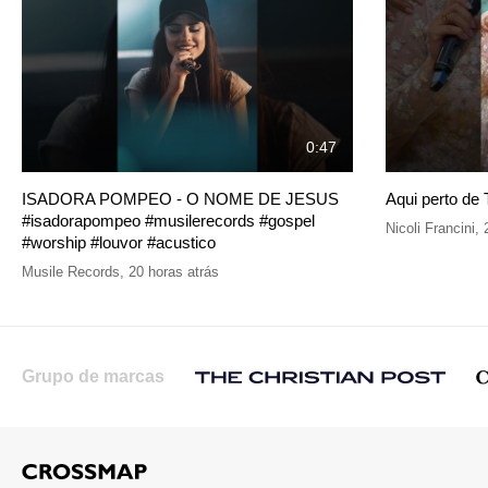
0:47
ISADORA POMPEO - O NOME DE JESUS
Aqui perto de 
#isadorapompeo #musilerecords #gospel
Nicoli Francini
,
#worship #louvor #acustico
Musile Records
,
20 horas atrás
Grupo de marcas