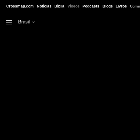
Skip to main content
Crossmap.com
Notícias
Bíblia
Vídeos
Podcasts
Blogs
Livros
Commu
Brasil