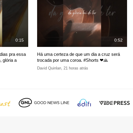
0:15
0:52
dias pra essa
Há uma certeza de que um dia a cruz será
 glória a
trocada por uma coroa. #Shorts ❤🙏
David Quinlan
,
21 horas atrás