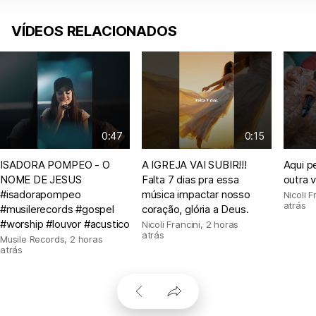
VÍDEOS RELACIONADOS
0:47
0:15
ISADORA POMPEO - O
A IGREJA VAI SUBIR!!!
Aqui p
NOME DE JESUS
Falta 7 dias pra essa
outra 
#isadorapompeo
música impactar nosso
Nicoli F
atrás
#musilerecords #gospel
coração, glória a Deus.
#worship #louvor #acustico
Nicoli Francini
,
2 horas
atrás
Musile Records
,
2 horas
atrás