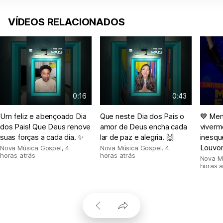
VÍDEOS RELACIONADOS
0:16
0:43
Um feliz e abençoado Dia
Que neste Dia dos Pais o
💙 Men
dos Pais! Que Deus renove
amor de Deus encha cada
viver
suas forças a cada dia. ✨
lar de paz e alegria. 🙌
inesqu
Louvor
Nova Música Gospel
,
4
Nova Música Gospel
,
4
horas atrás
horas atrás
Nova M
horas a