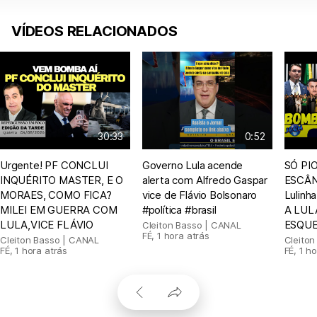
VÍDEOS RELACIONADOS
30:33
0:52
Urgente! PF CONCLUI
Governo Lula acende
SÓ PIO
INQUÉRITO MASTER, E O
alerta com Alfredo Gaspar
ESCÂN
MORAES, COMO FICA?
vice de Flávio Bolsonaro
Lulin
MILEI EM GUERRA COM
#política #brasil
A LUL
LULA,VICE FLÁVIO
ESQUE
Cleiton Basso | CANAL
FÉ
,
1 hora atrás
Cleiton Basso | CANAL
Cleito
FÉ
,
1 hora atrás
FÉ
,
1 ho