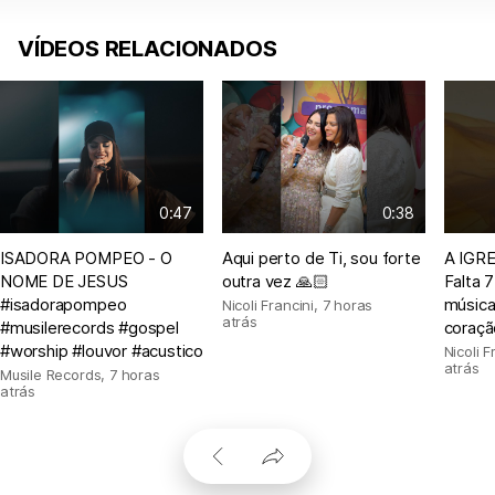
VÍDEOS RELACIONADOS
0:47
0:38
ISADORA POMPEO - O
Aqui perto de Ti, sou forte
A IGRE
NOME DE JESUS
outra vez 🙏🏻
Falta 7
#isadorapompeo
música
Nicoli Francini
,
7 horas
atrás
#musilerecords #gospel
coração
#worship #louvor #acustico
Nicoli F
atrás
Musile Records
,
7 horas
atrás