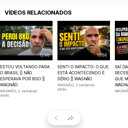
VÍDEOS RELACIONADOS
12:46
10:56
ESTOU VOLTANDO PARA
SENTI O IMPACTO: O QUE
SAÍ D
O BRASIL || NÃO
ESTÁ ACONTECENDO É
RECEB
ESPERAVA POR ISSO ||
SÉRIO || WAGNÃO
QUE M
WAGNÃO
WAGN
WAGNÃO
,
3 semanas
atrás
WAGNÃO
,
2 semanas
WAGN
atrás