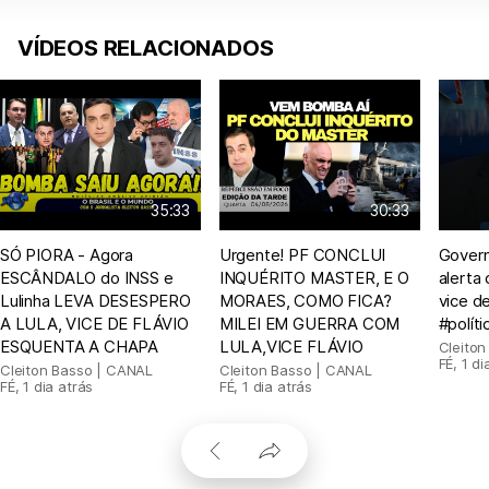
VÍDEOS RELACIONADOS
35:33
30:33
SÓ PIORA - Agora
Urgente! PF CONCLUI
Govern
ESCÂNDALO do INSS e
INQUÉRITO MASTER, E O
alerta
Lulinha LEVA DESESPERO
MORAES, COMO FICA?
vice d
A LULA, VICE DE FLÁVIO
MILEI EM GUERRA COM
#políti
ESQUENTA A CHAPA
LULA,VICE FLÁVIO
Cleito
FÉ
,
1 di
Cleiton Basso | CANAL
Cleiton Basso | CANAL
FÉ
,
1 dia atrás
FÉ
,
1 dia atrás