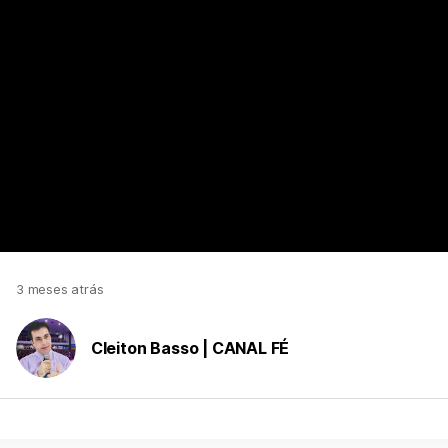
https://www.youtube.com/watch?v=rEqfkNmTuf0
3 meses atrás
Cleiton Basso | CANAL FÉ