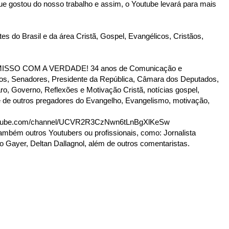
 que gostou do nosso trabalho e assim, o Youtube levará para mais
es do Brasil e da área Cristã, Gospel, Evangélicos, Cristãos,
SO COM A VERDADE! 34 anos de Comunicação e
tados, Senadores, Presidente da República, Câmara dos Deputados,
ro, Governo, Reflexões e Motivação Cristã, notícias gospel,
 de outros pregadores do Evangelho, Evangelismo, motivação,
tube.com/channel/UCVR2R3CzNwn6tLnBgXlKeSw
ambém outros Youtubers ou profissionais, como: Jornalista
o Gayer, Deltan Dallagnol, além de outros comentaristas.