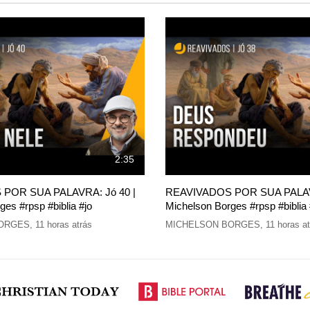
2:35
POR SUA PALAVRA: Jó 40 |
REAVIVADOS POR SUA PALAVR
es #rpsp #biblia #jo
Michelson Borges #rpsp #biblia 
ORGES
,
11 horas atrás
MICHELSON BORGES
,
11 horas a