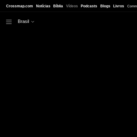
Skip to main content
Crossmap.com
Notícias
Bíblia
Vídeos
Podcasts
Blogs
Livros
Commu
Brasil