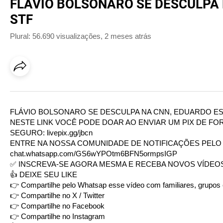
FLÁVIO BOLSONARO SE DESCULPA 
STF
Plural: 56.690 visualizações
,
2 meses atrás
FLÁVIO BOLSONARO SE DESCULPA NA CNN, EDUARDO ESC
NESTE LINK VOCÊ PODE DOAR AO ENVIAR UM PIX DE FOR
SEGURO:
livepix.gg/jbcn
ENTRE NA NOSSA COMUNIDADE DE NOTIFICAÇÕES PELO W
chat.whatsapp.com/GS6wYPOtm6BFN5ormpsIGP
✅ INSCREVA-SE AGORA MESMA E RECEBA NOVOS VÍDEOS
👍 DEIXE SEU LIKE
👉 Compartilhe pelo Whatsap esse vídeo com familiares, grupos
👉 Compartilhe no X / Twitter
👉 Compartilhe no Facebook
👉 Compartilhe no Instagram