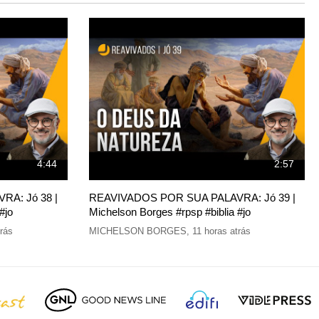
4:44
2:57
A: Jó 38 |
REAVIVADOS POR SUA PALAVRA: Jó 39 |
#jo
Michelson Borges #rpsp #biblia #jo
trás
MICHELSON BORGES
,
11 horas atrás