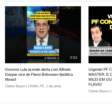
0:52
Governo Lula acende alerta com Alfredo
Urgente! PF
Gaspar vice de Flávio Bolsonaro #política
MASTER, E 
#brasil
MILEI EM G
FLÁVIO
Cleiton Basso | CANAL FÉ
,
1 dia atrás
Cleiton Basso 