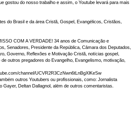
 que gostou do nosso trabalho e assim, o Youtube levará para mais
es do Brasil e da área Cristã, Gospel, Evangélicos, Cristãos,
SO COM A VERDADE! 34 anos de Comunicação e
tados, Senadores, Presidente da República, Câmara dos Deputados,
ro, Governo, Reflexões e Motivação Cristã, notícias gospel,
 de outros pregadores do Evangelho, Evangelismo, motivação,
tube.com/channel/UCVR2R3CzNwn6tLnBgXlKeSw
ambém outros Youtubers ou profissionais, como: Jornalista
o Gayer, Deltan Dallagnol, além de outros comentaristas.