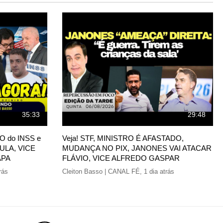
35:33
29:48
O do INSS e
Veja! STF, MINISTRO É AFASTADO,
ULA, VICE
MUDANÇA NO PIX, JANONES VAI ATACAR
APA
FLÁVIO, VICE ALFREDO GASPAR
rás
Cleiton Basso | CANAL FÉ
,
1 dia atrás