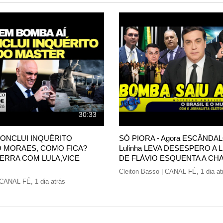
30:33
 CONCLUI INQUÉRITO
SÓ PIORA - Agora ESCÂNDAL
O MORAES, COMO FICA?
Lulinha LEVA DESESPERO A L
UERRA COM LULA,VICE
DE FLÁVIO ESQUENTA A CH
Cleiton Basso | CANAL FÉ
,
1 dia at
| CANAL FÉ
,
1 dia atrás