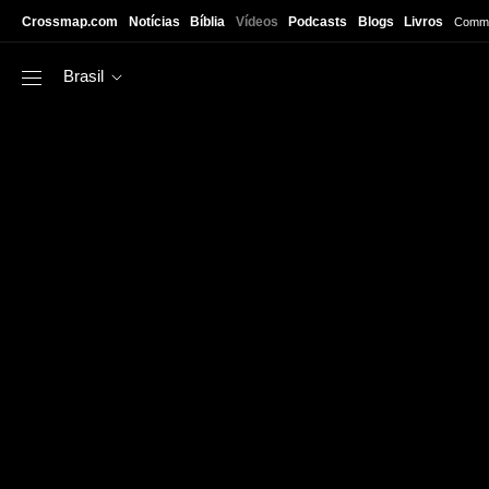
Skip to main content
Crossmap.com
Notícias
Bíblia
Vídeos
Podcasts
Blogs
Livros
Commu
Brasil