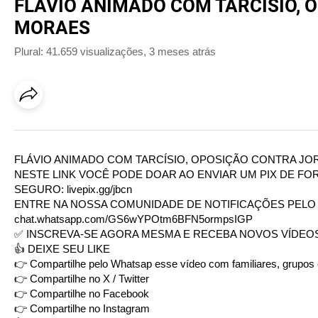
FLÁVIO ANIMADO COM TARCÍSIO, O
MORAES
Plural: 41.659 visualizações
,
3 meses atrás
FLÁVIO ANIMADO COM TARCÍSIO, OPOSIÇÃO CONTRA JOR
NESTE LINK VOCÊ PODE DOAR AO ENVIAR UM PIX DE FOR
SEGURO:
livepix.gg/jbcn
ENTRE NA NOSSA COMUNIDADE DE NOTIFICAÇÕES PELO W
chat.whatsapp.com/GS6wYPOtm6BFN5ormpsIGP
✅ INSCREVA-SE AGORA MESMA E RECEBA NOVOS VÍDEOS
👍 DEIXE SEU LIKE
👉 Compartilhe pelo Whatsap esse vídeo com familiares, grupos
👉 Compartilhe no X / Twitter
👉 Compartilhe no Facebook
👉 Compartilhe no Instagram