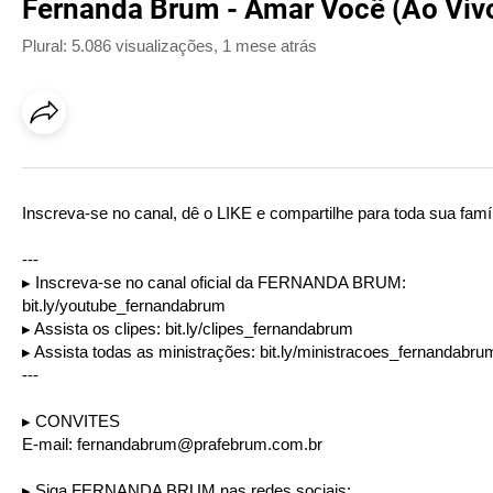
Fernanda Brum - Amar Você (Ao Vivo
Plural: 5.086 visualizações
,
1 mese atrás
Inscreva-se no canal, dê o LIKE e compartilhe para toda sua famí
---
▸ Inscreva-se no canal oficial da FERNANDA BRUM:
bit.ly/youtube_fernandabrum
▸ Assista os clipes:
bit.ly/clipes_fernandabrum
▸ Assista todas as ministrações:
bit.ly/ministracoes_fernandabru
---
▸ CONVITES
E-mail:
fernandabrum@prafebrum.com.br
▸ Siga FERNANDA BRUM nas redes sociais: