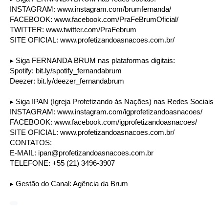
INSTAGRAM:
www.instagram.com/brumfernanda/
FACEBOOK:
www.facebook.com/PraFeBrumOficial/
TWITTER:
www.twitter.com/PraFebrum
SITE OFICIAL:
www.profetizandoasnacoes.com.br/
▸ Siga FERNANDA BRUM nas plataformas digitais:
Spotify:
bit.ly/spotify_fernandabrum
Deezer:
bit.ly/deezer_fernandabrum
▸ Siga IPAN (Igreja Profetizando às Nações) nas Redes Sociais
INSTAGRAM:
www.instagram.com/igprofetizandoasnacoes/
FACEBOOK:
www.facebook.com/igprofetizandoasnacoes/
SITE OFICIAL:
www.profetizandoasnacoes.com.br/
CONTATOS:
E-MAIL:
ipan@profetizandoasnacoes.com.br
TELEFONE: +55 (21) 3496-3907
▸ Gestão do Canal: Agência da Brum