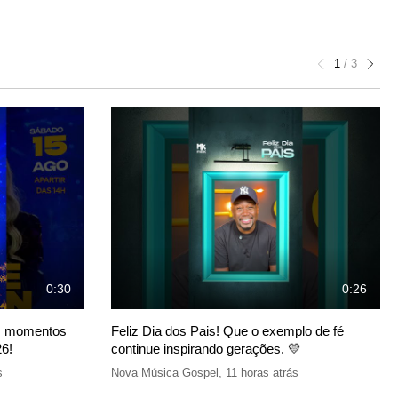
1
/
3
0:30
0:26
os momentos
Feliz Dia dos Pais! Que o exemplo de fé
26!
continue inspirando gerações. 💛
s
Nova Música Gospel
,
11 horas atrás