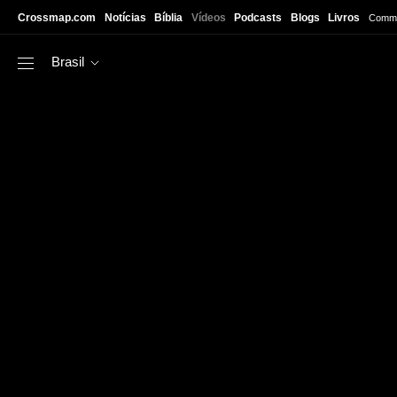
Skip to main content
Crossmap.com
Notícias
Bíblia
Vídeos
Podcasts
Blogs
Livros
Commu
Brasil