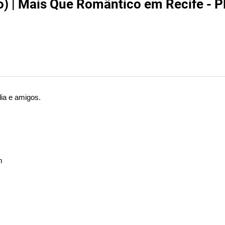
) | Mais Que Romântico em Recife - P
lia e amigos.
m