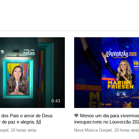
0:43
 dos Pais o amor de Deus
💙 Menos um dia para viverm
 de paz e alegria. 🙌
inesquecíveis no Louvorzão 20
spel
,
10 horas atrás
Nova Música Gospel
,
10 horas atrá