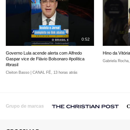
0:52
Governo Lula acende alerta com Alfredo
Hino da Vitór
Gaspar vice de Flávio Bolsonaro #política
Gabriela Rocha
#brasil
Cleiton Basso | CANAL FÉ
,
13 horas atrás
Grupo de marcas