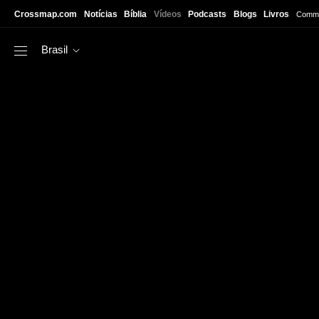
Skip to main content
Crossmap.com
Notícias
Bíblia
Vídeos
Podcasts
Blogs
Livros
Commu
Brasil