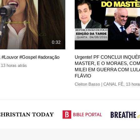
0:32
ia #Louvor #Gospel #adoração
Urgente! PF CONCLUI INQUÉ
MASTER, E O MORAES, COM
,
13 horas atrás
MILEI EM GUERRA COM LUL
FLÁVIO
Cleiton Basso | CANAL FÉ
,
13 hora