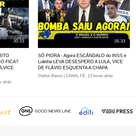
30:33
35:33
RITO
SÓ PIORA - Agora ESCÂNDALO do INSS e
O FICA?
Lulinha LEVA DESESPERO A LULA, VICE
A,VICE
DE FLÁVIO ESQUENTA A CHAPA
Cleiton Basso | CANAL FÉ
,
13 horas atrás
s atrás