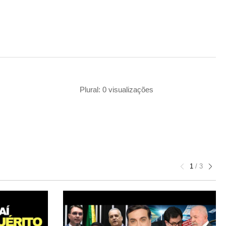
Plural: 0 visualizações
1
/
3