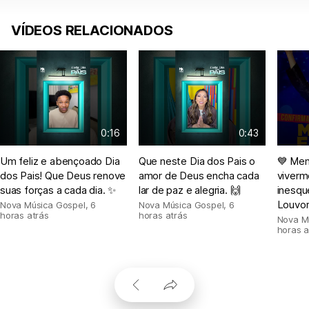
VÍDEOS RELACIONADOS
0:16
0:43
Um feliz e abençoado Dia
Que neste Dia dos Pais o
💙 Men
dos Pais! Que Deus renove
amor de Deus encha cada
viver
suas forças a cada dia. ✨
lar de paz e alegria. 🙌
inesqu
Louvor
Nova Música Gospel
,
6
Nova Música Gospel
,
6
horas atrás
horas atrás
Nova M
horas a