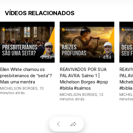
VÍDEOS RELACIONADOS
21:33
4:34
Ellen White chamou os
REAVIVADOS POR SUA
REAVI
presbiterianos de “seita”?
PALAVRA: Salmo 1 |
PALAVR
Mais uma mentira
Michelson Borges #rpsp
Michel
#biblia #salmos
#biblia
MICHELSON BORGES
,
13
minutos atrás
MICHELSON BORGES
,
13
MICHE
minutos atrás
minutos