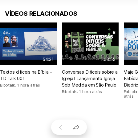
VÍDEOS RELACIONADOS
54:31
1:03:55
Textos difíceis na Bíblia -
Conversas Difíceis sobre a
Viaje 
TD Talk 001
Igreja l Lançamento Igreja
Fabíol
Sob Medida em São Paulo
Diedri
Bibotalk
,
1 hora atrás
Bibotalk
,
1 hora atrás
Fabiola
atrás