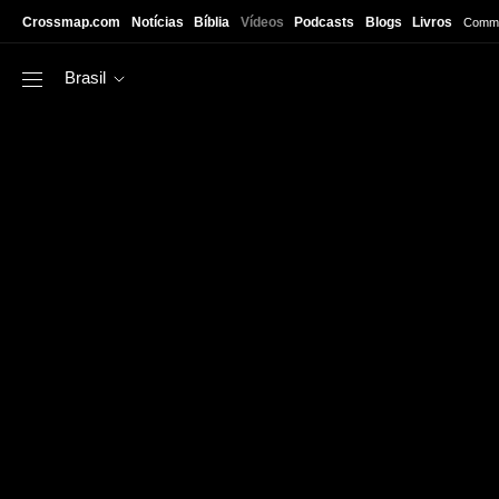
Skip to main content
Crossmap.com
Notícias
Bíblia
Vídeos
Podcasts
Blogs
Livros
Commu
Brasil