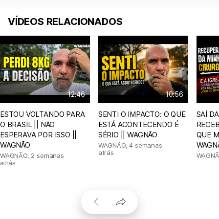
VÍDEOS RELACIONADOS
12:46
10:56
ESTOU VOLTANDO PARA
SENTI O IMPACTO: O QUE
SAÍ D
O BRASIL || NÃO
ESTÁ ACONTECENDO É
RECEB
ESPERAVA POR ISSO ||
SÉRIO || WAGNÃO
QUE M
WAGNÃO
WAGN
WAGNÃO
,
4 semanas
atrás
WAGNÃO
,
2 semanas
WAGN
atrás