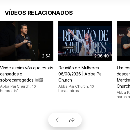
VÍDEOS RELACIONADOS
2:54
2:36:40
Vinde a mim vós que estais
Reunião de Mulheres
Um con
cansados e
06/08/2026 | Abba Pai
descan
sobrecarregados 🙌🏻
Church
Martin
Churc
Abba Pai Church
,
10
Abba Pai Church
,
10
horas atrás
horas atrás
Abba P
horas a