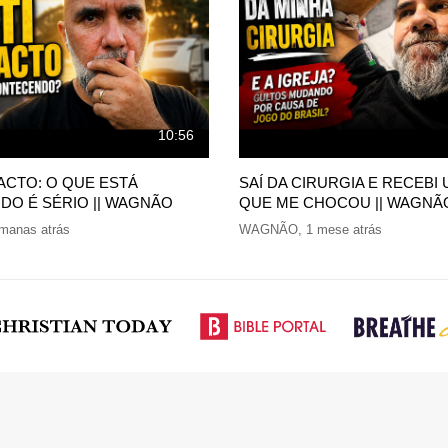
10:56
PACTO: O QUE ESTÁ
SAÍ DA CIRURGIA E RECEBI 
O É SÉRIO || WAGNÃO
QUE ME CHOCOU || WAGNÃ
manas atrás
WAGNÃO
,
1 mese atrás