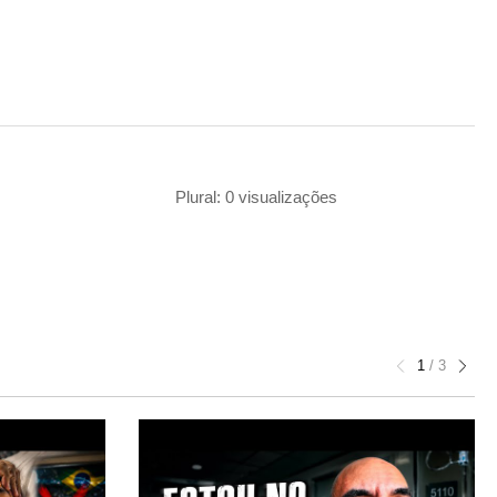
Plural: 0 visualizações
1
/
3