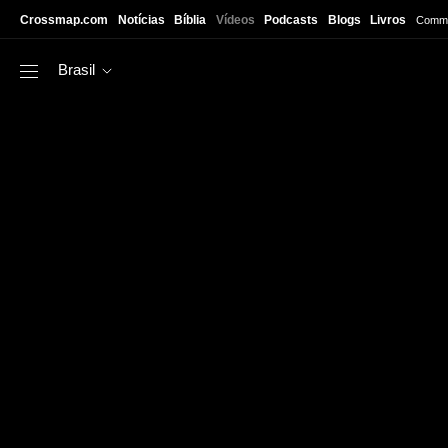
Skip to main content
Crossmap.com
Notícias
Bíblia
Vídeos
Podcasts
Blogs
Livros
Commu
Brasil