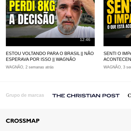
12:46
ESTOU VOLTANDO PARA O BRASIL || NÃO
SENTI O IM
ESPERAVA POR ISSO || WAGNÃO
ACONTECEND
WAGNÃO
,
2 semanas atrás
WAGNÃO
,
3 se
Grupo de marcas