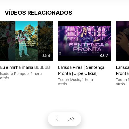
VÍDEOS RELACIONADOS
0:54
8:02
Eu e minha mania 🙇🏻‍♀️🙇🏻‍♀️
Larissa Pires | Sentença
Lariss
Pronta [Clipe Oficial]
Pronta
Isadora Pompeo
,
1 hora
atrás
Todah Music
,
1 hora
Todah 
atrás
atrás