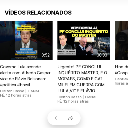
VÍDEOS RELACIONADOS
0:52
30:33
Governo Lula acende
Urgente! PF CONCLUI
Hino d
alerta com Alfredo Gaspar
INQUÉRITO MASTER, E O
#Gosp
vice de Flávio Bolsonaro
MORAES, COMO FICA?
Gabrie
horas a
#política #brasil
MILEI EM GUERRA COM
LULA,VICE FLÁVIO
Cleiton Basso | CANAL
FÉ
,
12 horas atrás
Cleiton Basso | CANAL
FÉ
,
12 horas atrás