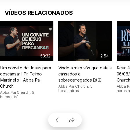
VÍDEOS RELACIONADOS
53:32
2:54
Um convite de Jesus para
Vinde a mim vós que estais
Reuniã
descansar I Pr. Telmo
cansados e
06/08/
Martinello | Abba Pai
sobrecarregados 🙌🏻
Churc
Church
Abba Pai Church
,
5
Abba P
horas atrás
horas a
Abba Pai Church
,
5
horas atrás